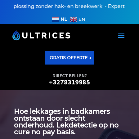
 oplossing zonder hak- en breekwerk • Expertiseversl
NL
EN
GRATIS OFFERTE →
DIRECT BELLEN?
+3278319985
Hoe lekkages in badkamers
ontstaan door slecht
onderhoud.​ Lekdetectie op no
cure no pay basis.