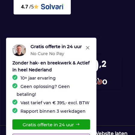
Gratis offerte in 24 uur
M
No Cure No Pay
9
,2
Zonder hak- en breekwerk & Actief
in heel Nederland
170 reviews
10+ jaar ervaring
provided by
Geen oplossing? Geen
betaling!
Vast tarief van € 395,- excl. BTW
Rapport binnen 3 werkdagen
Gratis offerte in 24 uur
© Copyright Ultrices Lekdetectie |
Website laten