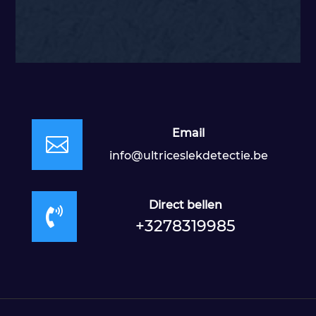
Email

info@ultriceslekdetectie.be
Direct bellen

+3278319985