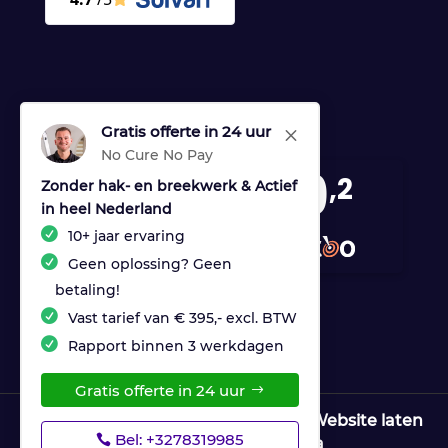
Gratis offerte in 24 uur
M
No Cure No Pay
9
,2
Zonder hak- en breekwerk & Actief
in heel Nederland
170 reviews
10+ jaar ervaring
provided by
Geen oplossing? Geen
betaling!
Vast tarief van € 395,- excl. BTW
Rapport binnen 3 werkdagen
Gratis offerte in 24 uur
© Copyright Ultrices Lekdetectie |
Website laten
Bel: +3278319985
maken door Flexamedia