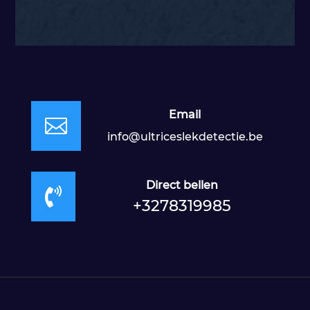
Email

info@ultriceslekdetectie.be
Direct bellen

+3278319985