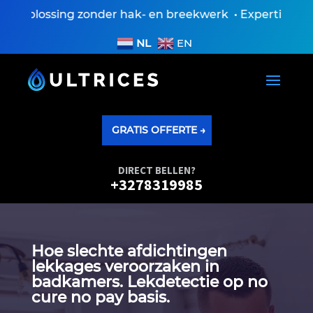
oplossing zonder hak- en breekwerk • Expertiseversla
NL
EN
GRATIS OFFERTE →
DIRECT BELLEN?
+3278319985
Hoe slechte afdichtingen
lekkages veroorzaken in
badkamers.​ Lekdetectie op no
cure no pay basis.