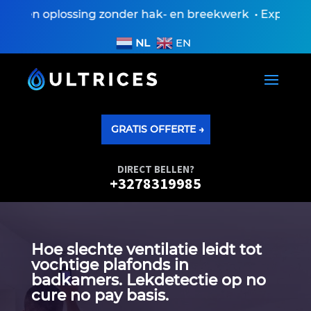
Een oplossing zonder hak- en breekwerk • Expertiseve
NL
EN
GRATIS OFFERTE →
DIRECT BELLEN?
+3278319985
Hoe slechte ventilatie leidt tot
vochtige plafonds in
badkamers.​ Lekdetectie op no
cure no pay basis.