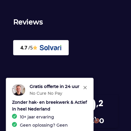
Reviews
Gratis offerte in 24 uur
M
No Cure No Pay
9
,2
Zonder hak- en breekwerk & Actief
in heel Nederland
170 reviews
10+ jaar ervaring
provided by
Geen oplossing? Geen