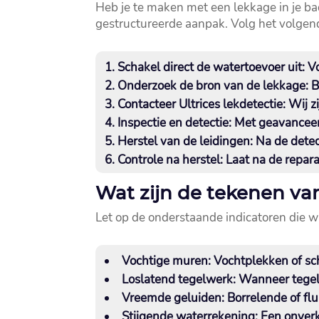
Heb je te maken met een lekkage in je b
gestructureerde aanpak.​ Volg het volge
Schakel direct de watertoevoer uit
: V
Onderzoek de bron van de lekkage
: 
Contacteer Ultrices lekdetectie
: Wij 
Inspectie en detectie
: Met geavanceer
Herstel van de leidingen
: Na de dete
Controle na herstel
: Laat na de repara
Wat zijn de tekenen va
Let op de onderstaande indicatoren die w
Vochtige muren
: Vochtplekken of s
Loslatend tegelwerk
: Wanneer tegels
Vreemde geluiden
: Borrelende of fl
Stijgende waterrekening
: Een onver