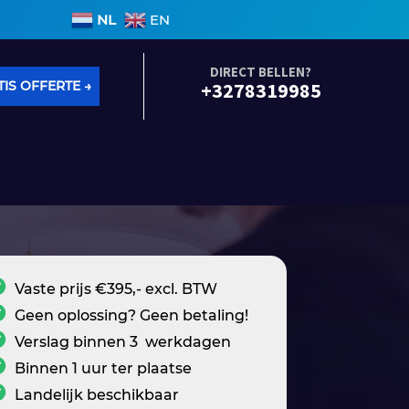
nen 3 werkdagen • Geen voorrijkosten • Alle soorten l
NL
EN
DIRECT BELLEN?
IS OFFERTE →
+3278319985
Vaste prijs €395,- excl. BTW
Geen oplossing? Geen betaling!
Verslag binnen 3 werkdagen
Binnen 1 uur ter plaatse
Landelijk beschikbaar