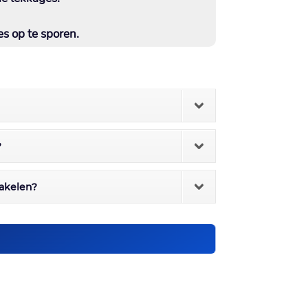
s op te sporen.​
?
hakelen?