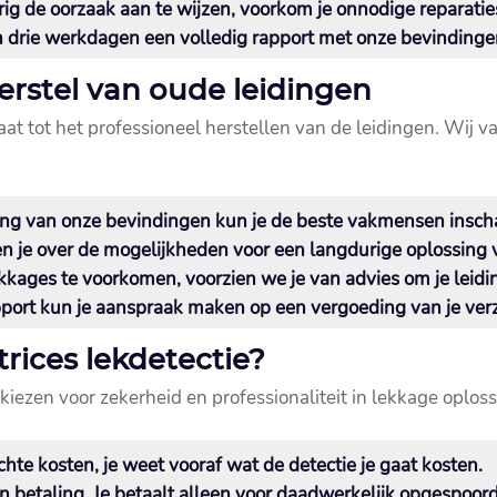
ig de oorzaak aan te wijzen, voorkom je onnodige reparatie
n drie werkdagen een volledig rapport met onze bevindinge
herstel van oude leidingen
aat tot het professioneel herstellen van de leidingen.​ Wij v
ing van onze bevindingen kun je de beste vakmensen inschak
en je over de mogelijkheden voor een langdurige oplossing 
kkages te voorkomen, voorzien we je van advies om je leidi
pport kun je aanspraak maken op een vergoeding van je verz
rices lekdetectie?
 kiezen voor zekerheid en professionaliteit in lekkage oplos
te kosten, je weet vooraf wat de detectie je gaat kosten.​
n betaling.​ Je betaalt alleen voor daadwerkelijk opgespoord