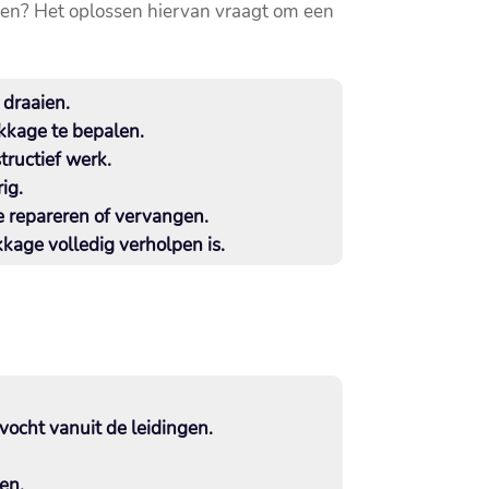
gen? Het oplossen hiervan vraagt om een
draaien.​
kkage te bepalen.​
ructief werk.​
g.​
e repareren of vervangen.​
kkage volledig verholpen is.​
vocht vanuit de leidingen.​
n.​