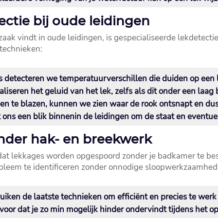
ctie bij oude leidingen
aak vindt in oude leidingen, is gespecialiseerde lekdetect
technieken:
s detecteren we temperatuurverschillen die duiden op een l
aliseren het geluid van het lek, zelfs als dit onder een laag b
gen te blazen, kunnen we zien waar de rook ontsnapt en dus 
t ons een blik binnenin de leidingen om de staat en eventue
der hak- en breekwerk
or dat lekkages worden opgespoord zonder je badkamer te be
obleem te identificeren zonder onnodige sloopwerkzaamhed
uiken de laatste technieken om efficiënt en precies te werk 
voor dat je zo min mogelijk hinder ondervindt tijdens het o