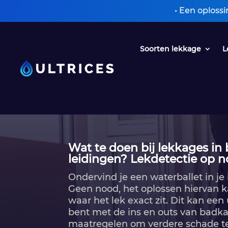
• Een oplossing zonde
Soorten lekkage
L
Wat te doen bij lekkages i
leidingen? Lekdetectie op n
Ondervind je een waterballet in j
Geen nood, het oplossen hiervan ka
waar het lek exact zit.​ Dit kan een
bent met de ins en outs van badk
maatregelen om verdere schade te