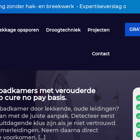
r hak- en breekwerk • Expertiseverslag ontvangen bin
GRAT
ekkage opsporen
Droogtechniek
Projecten
Contact
n badkamers met verouderde
o cure no pay basis.
e badkamer door lekkende, oude leidingen?
n met de juiste aanpak.​ Detecteer eerst
 uitdagende klus zijn als je niet vertrouwd
amerleidingen.​ Neem daarna direct
 voorkomen.​ […]