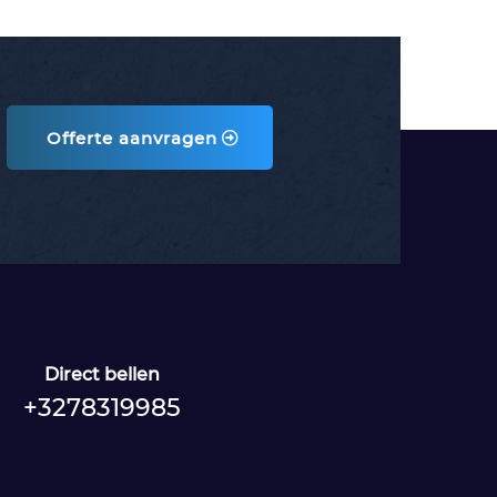
Offerte aanvragen
Direct bellen
+3278319985