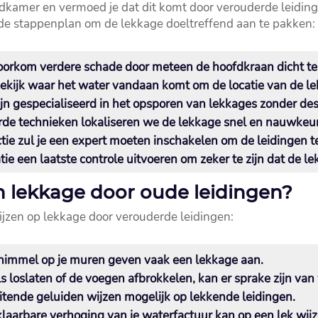
adkamer en vermoed je dat dit komt door verouderde leidin
nde stappenplan om de lekkage doeltreffend aan te pakken:
oorkom verdere schade door meteen de hoofdkraan dicht te 
Bekijk waar het water vandaan komt om de locatie van de le
zijn gespecialiseerd in het opsporen van lekkages zonder dest
de technieken lokaliseren we de lekkage snel en nauwkeuri
ctie zul je een expert moeten inschakelen om de leidingen t
tie een laatste controle uitvoeren om zeker te zijn dat de le
n lekkage door oude leidingen?
ijzen op lekkage door verouderde leidingen:
chimmel op je muren geven vaak een lekkage aan.​
 loslaten of de voegen afbrokkelen, kan er sprake zijn van 
uitende geluiden wijzen mogelijk op lekkende leidingen.​
klaarbare verhoging van je waterfactuur kan op een lek wijze