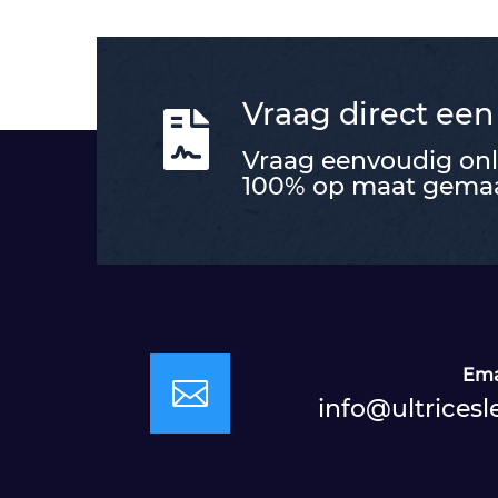
Vraag direct een

Vraag eenvoudig onli
100% op maat gemaak
Ema

info@ultricesl