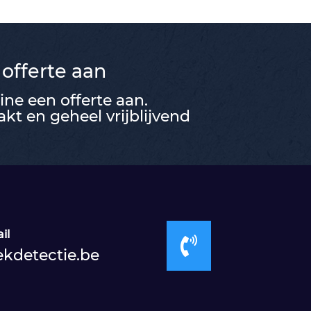
 offerte aan
ne een offerte aan.
t en geheel vrijblijvend
il

ekdetectie.be