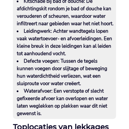
Kitschade bij bad of douche
: De
afdichtingskit rondom je bad of douche kan
verouderen of scheuren, waardoor water
infiltreert naar gebieden waar het niet hoort.​
Leidingwerk
: Achter wandtegels lopen
vaak watertoevoer- en afvoerleidingen.​ Een
kleine breuk in deze leidingen kan al leiden
tot aanhoudend vocht.​
Defecte voegen
: Tussen de tegels
kunnen voegen door slijtage of beweging
hun waterdichtheid verliezen, wat een
sluiproute voor water creëert.​
Waterafvoer
: Een verstopte of slecht
gefixeerde afvoer kan overlopen en water
laten weglekken op plekken waar dit niet
gewenst is.​
Toplocaties van lekkages