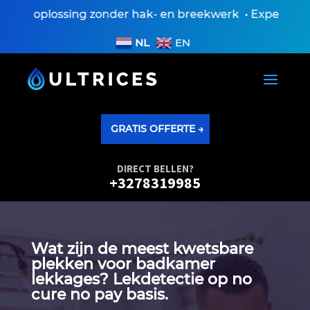
n oplossing zonder hak- en breekwerk • Expertisevers
NL
EN
GRATIS OFFERTE →
DIRECT BELLEN?
+3278319985
Wat zijn de meest kwetsbare
plekken voor badkamer
lekkages? Lekdetectie op no
cure no pay basis.