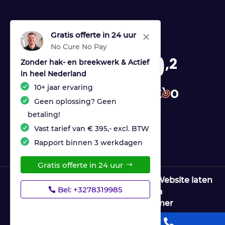
Gratis offerte in 24 uur
M
No Cure No Pay
9
,2
Zonder hak- en breekwerk & Actief
in heel Nederland
170 reviews
10+ jaar ervaring
provided by
Geen oplossing? Geen
betaling!
Vast tarief van € 395,- excl. BTW
Rapport binnen 3 werkdagen
Gratis offerte in 24 uur
© Copyright Ultrices Lekdetectie |
Website laten
Bel: +3278319985
maken door Flexamedia
Privacyverklaring
|
Disclaimer

