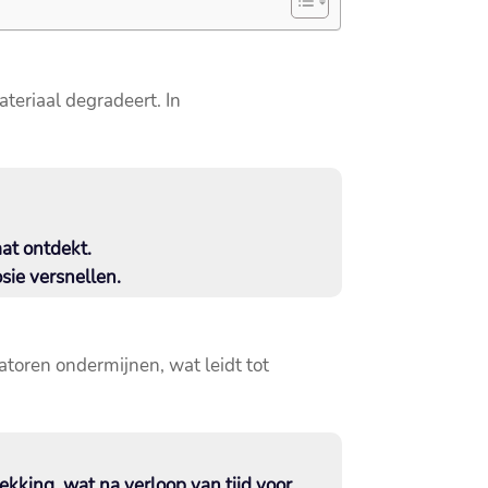
eriaal degradeert.​ In
t ontdekt.​
ie versnellen.​
toren ondermijnen, wat leidt tot
kking, wat na verloop van tijd voor