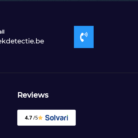
il

ekdetectie.be
Reviews