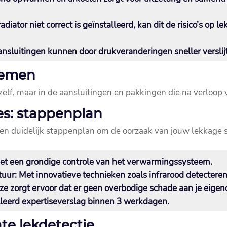
iator niet correct is geïnstalleerd, kan dit de risico’s op 
ansluitingen kunnen door drukveranderingen sneller verslij
lemen
 zelf, maar in de aansluitingen en pakkingen die na verloop 
es: stappenplan
en duidelijk stappenplan om de oorzaak van jouw lekkage sne
t een grondige controle van het verwarmingssysteem.​
tuur:
Met innovatieve technieken zoals infrarood detecteren 
e zorgt ervoor dat er geen overbodige schade aan je eigen
leerd expertiseverslag binnen 3 werkdagen.​
te lekdetectie