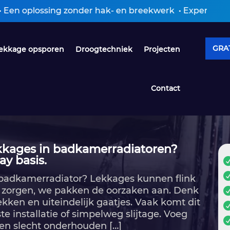
zonder hak- en breekwerk • Expertiseverslag ontvangen
GRAT
ekkage opsporen
Droogtechniek
Projecten
Contact
ekkages in badkamerradiatoren?
ay basis.
e badkamerradiator? Lekkages kunnen flink
en zorgen, we pakken de oorzaken aan.​ Denk
ekken en uiteindelijk gaatjes.​ Vaak komt dit
e installatie of simpelweg slijtage.​ Voeg
een slecht onderhouden […]