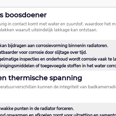
ls boosdoener
rig in contact komt met water en zuurstof, waardoor het mat
lekken waaruit uiteindelijk lekkage kan ontstaan.​
an bijdragen aan corrosievorming binnenin radiatoren.​
baarder voor corrosie door slijtage over tijd.​
elmatige inspecties en onderhoud wordt corrosie vaak te laa
igingsmiddelen of toegevoegde stoffen in het water corros
en thermische spanning
eratuurverschillen kunnen de integriteit van badkamerradia
akke punten in de radiator forceren.​
nd opwarmen en afkoelen zorgt voor uitzetting en samentre