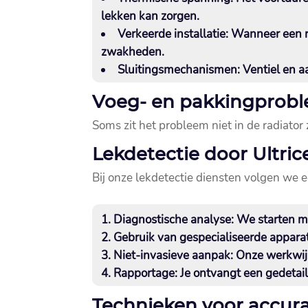
lekken kan zorgen.​
Verkeerde installatie:
Wanneer een rad
zwakheden.​
Sluitingsmechanismen:
Ventiel en a
Voeg- en pakkingprob
Soms zit het probleem niet in de radiator
Lekdetectie door Ultric
Bij onze lekdetectie diensten volgen we e
Diagnostische analyse:
We starten me
Gebruik van gespecialiseerde appara
Niet-invasieve aanpak:
Onze werkwijz
Rapportage:
Je ontvangt een gedetail
Technieken voor accura