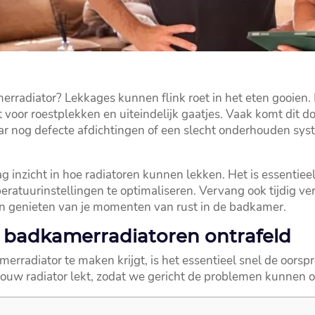
merradiator? Lekkages kunnen flink roet in het eten gooien
 voor roestplekken en uiteindelijk gaatjes.​ Vaak komt dit d
 daar nog defecte afdichtingen of een slecht onderhouden s
ag inzicht in hoe radiatoren kunnen lekken.​ Het is essentie
eratuurinstellingen te optimaliseren.​ Vervang ook tijdig v
ven genieten van je momenten van rust in de badkamer.​
n badkamerradiatoren ontrafeld
merradiator te maken krijgt, is het essentieel snel de oorspr
ouw radiator lekt, zodat we gericht de problemen kunnen o