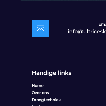
Ema

info@ultricesl
Handige links
Home
Over ons
Droogtechniek
Gratis offerte in 24 uur
M