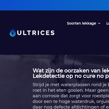
• Een oplossing 
Soorten lekkage
L
Wat zijn de oorzaken van l
Lekdetectie op no cure no p
Strijd je met waterplassen rond j
roet in het eten gooien.​ Maar ge
aan corrosie dat zorgt voor roestpl
door een te hoge waterdruk, onjuist
daar nog defecte afdichtingen of 