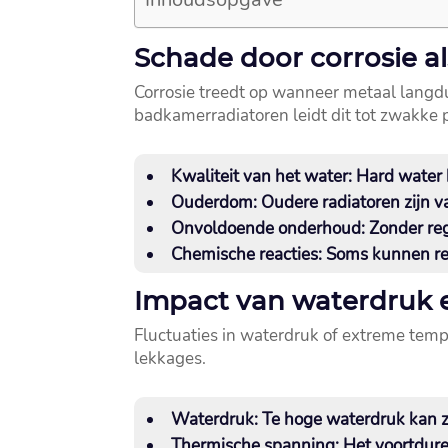
Schade door corrosie a
Corrosie treedt op wanneer metaal langdu
badkamerradiatoren leidt dit tot zwakke p
Kwaliteit van het water:
Hard water k
Ouderdom:
Oudere radiatoren zijn vat
Onvoldoende onderhoud:
Zonder reg
Chemische reacties:
Soms kunnen rein
Impact van waterdruk 
Fluctuaties in waterdruk of extreme temp
lekkages.​
Waterdruk:
Te hoge waterdruk kan zw
Thermische spanning:
Het voortdure