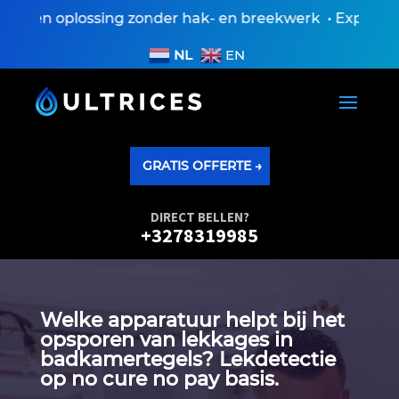
Een oplossing zonder hak- en breekwerk • Expertiseve
NL
EN
GRATIS OFFERTE →
DIRECT BELLEN?
+3278319985
Welke apparatuur helpt bij het
opsporen van lekkages in
badkamertegels? Lekdetectie
op no cure no pay basis.