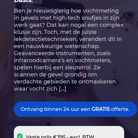
Ben je nieuwsgierig hoe vochtmeting
in gevels met high-tech snufjes in zijn
werk gaat? Dat kan nogal een complex
klusje zijn.​ Toch, met de juiste
lekdetectietechnieken, verandert dit in
een nauwkeurige wetenschap.​
Geavanceerde instrumenten, zoals
infraroodcamera’s en vochtmeters,
spelen hierbij een sleutelrol.​ Ze
scannen de gevel grondig om
verdachte gebieden te ontmaskeren
waar vocht zich […]
Ontvang binnen 24 uur een
GRATIS
offerte.
Vaste prijs €395,- excl. BTW