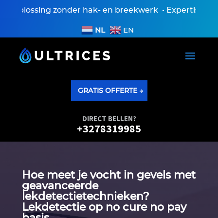
plossing zonder hak- en breekwerk • Expertiseverslag
NL
EN
GRATIS OFFERTE →
DIRECT BELLEN?
+3278319985
Hoe meet je vocht in gevels met
geavanceerde
lekdetectietechnieken?
Lekdetectie op no cure no pay
basis.