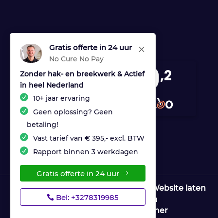
Gratis offerte in 24 uur
M
No Cure No Pay
9
,2
Zonder hak- en breekwerk & Actief
in heel Nederland
170 reviews
10+ jaar ervaring
provided by
Geen oplossing? Geen
betaling!
Vast tarief van € 395,- excl. BTW
Rapport binnen 3 werkdagen
Gratis offerte in 24 uur
© Copyright Ultrices Lekdetectie |
Website laten
Bel: +3278319985
maken door Flexamedia
Privacyverklaring
|
Disclaimer