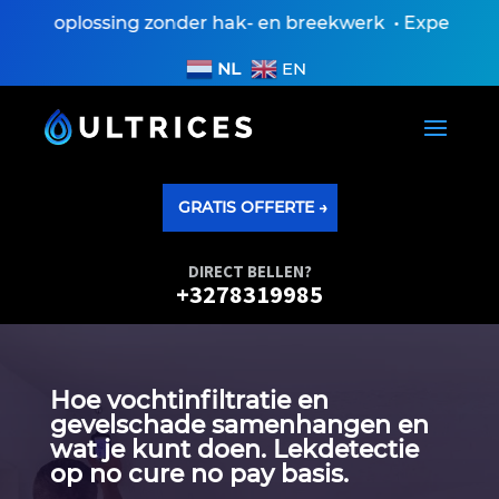
n oplossing zonder hak- en breekwerk • Expertisevers
NL
EN
GRATIS OFFERTE →
DIRECT BELLEN?
+3278319985
Hoe vochtinfiltratie en
gevelschade samenhangen en
wat je kunt doen.​ Lekdetectie
op no cure no pay basis.