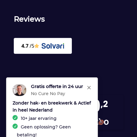
Reviews
Gratis offerte in 24 uur
M
No Cure No Pay
9
,2
Zonder hak- en breekwerk & Actief
in heel Nederland
170 reviews
10+ jaar ervaring
provided by
Geen oplossing? Geen
betaling!