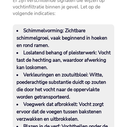
Er zijn verschillende signalen die wijzen op
vochtinfiltratie binnen je gevel.​ Let op de
volgende indicaties:
Schimmelvorming:
Zichtbare
schimmelgroei, vaak beginnend in hoeken
en rond ramen.​
Loslatend behang of pleisterwerk:
Vocht
tast de hechting aan, waardoor afwerking
kan loskomen.​
Verkleuringen en zoutuitbloei:
Witte,
poederachtige substantie duidt op zouten
die door het vocht naar de oppervlakte
worden getransporteerd.​
Voegwerk dat afbrokkelt:
Vocht zorgt
ervoor dat de voegen tussen bakstenen
verzwakken en uitbrokkelen.​
Blazen in de verf:
Vochtbellen onder de