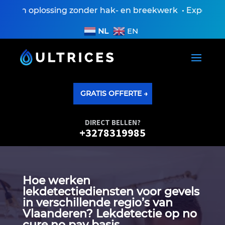
en oplossing zonder hak- en breekwerk • Expertisever
NL
EN
GRATIS OFFERTE →
DIRECT BELLEN?
+3278319985
Hoe werken
lekdetectiediensten voor gevels
in verschillende regio’s van
Vlaanderen? Lekdetectie op no
cure no pay basis.