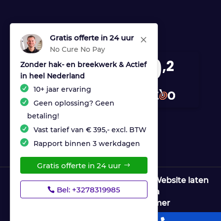
Gratis offerte in 24 uur
M
No Cure No Pay
9
,2
Zonder hak- en breekwerk & Actief
in heel Nederland
170 reviews
10+ jaar ervaring
provided by
Geen oplossing? Geen
betaling!
Vast tarief van € 395,- excl. BTW
Rapport binnen 3 werkdagen
Gratis offerte in 24 uur
© Copyright Ultrices Lekdetectie |
Website laten
Bel: +3278319985
maken door Flexamedia
Privacyverklaring
|
Disclaimer