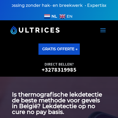
lossing zonder hak- en breekwerk • Expertiseverslag 
NL
EN
GRATIS OFFERTE →
DIRECT BELLEN?
+3278319985
Is thermografische lekdetectie
de beste methode voor gevels
in België? Lekdetectie op no
cure no pay basis.