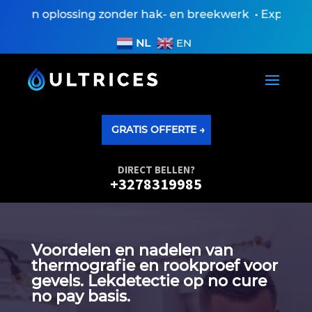
n oplossing zonder hak- en breekwerk • Expertisevers
NL
EN
GRATIS OFFERTE →
DIRECT BELLEN?
+3278319985
Voordelen en nadelen van
thermografie en rookproef voor
gevels.​ Lekdetectie op no cure
no pay basis.