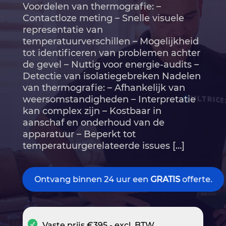
Voordelen van thermografie: –
Contactloze meting – Snelle visuele
representatie van
temperatuurverschillen – Mogelijkheid
tot identificeren van problemen achter
de gevel – Nuttig voor energie-audits –
Detectie van isolatiegebreken Nadelen
van thermografie: – Afhankelijk van
weersomstandigheden – Interpretatie
kan complex zijn – Kostbaar in
aanschaf en onderhoud van de
apparatuur – Beperkt tot
temperatuurgerelateerde issues […]
Ontvang binnen 24 uur een
GRATIS
offerte.
Vaste prijs €395,- excl. BTW