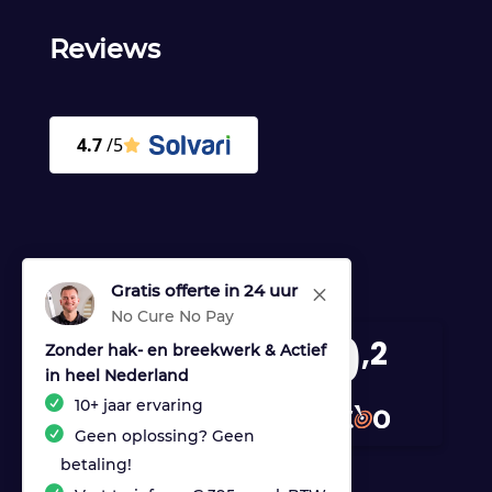
Reviews
Gratis offerte in 24 uur
M
No Cure No Pay
9
,2
Zonder hak- en breekwerk & Actief
in heel Nederland
170 reviews
10+ jaar ervaring
provided by
Geen oplossing? Geen
betaling!