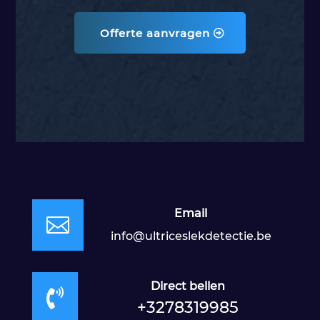
Offerte aanvragen
Email

info@ultriceslekdetectie.be
Direct bellen

+3278319985