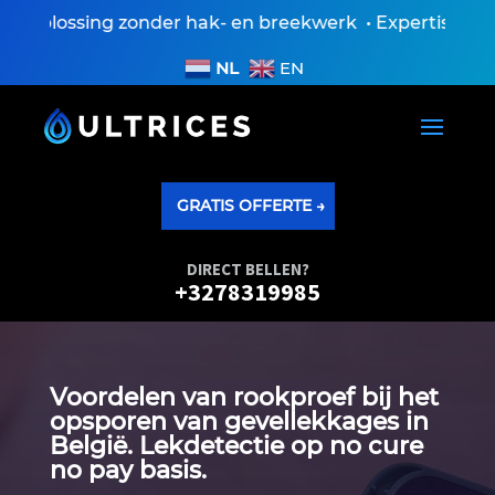
oplossing zonder hak- en breekwerk • Expertiseverslag
NL
EN
GRATIS OFFERTE →
DIRECT BELLEN?
+3278319985
Voordelen van rookproef bij het
opsporen van gevellekkages in
België.​ Lekdetectie op no cure
no pay basis.