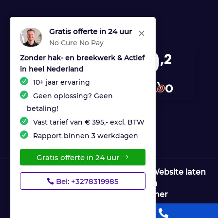
Gratis offerte in 24 uur
M
No Cure No Pay
9
,2
Zonder hak- en breekwerk & Actief
in heel Nederland
170 reviews
10+ jaar ervaring
provided by
Geen oplossing? Geen
betaling!
Vast tarief van € 395,- excl. BTW
Rapport binnen 3 werkdagen
Gratis offerte in 24 uur
© Copyright Ultrices Lekdetectie |
Website laten
Bel: +3278319985
maken door Flexamedia
Privacyverklaring
|
Disclaimer

