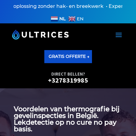
 oplossing zonder hak- en breekwerk • Expertiseversl
NL
EN
GRATIS OFFERTE →
DIRECT BELLEN?
+3278319985
Voordelen van thermografie bij
gevelinspecties in België.​
Lekdetectie op no cure no pay
basis.