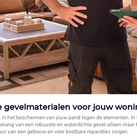
e gevelmaterialen voor jouw won
l in het beschermen van jouw pand tegen de elementen.​ In
belang van een robuuste en waterdichte gevel alleen maar t
tuur van een gebouw en voor kostbare reparaties zorgen.​