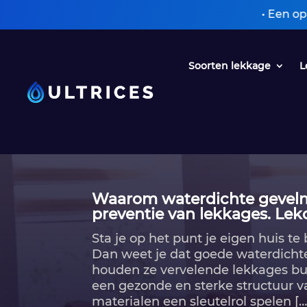
• Een oplossing zonder
Soorten lekkage
L
Waarom waterdichte gevelmat
preventie van lekkages.​ Lek
Sta je op het punt je eigen huis t
Dan weet je dat goede waterdichte 
houden ze vervelende lekkages bui
een gezonde en sterke structuur 
materialen een sleutelrol spelen […