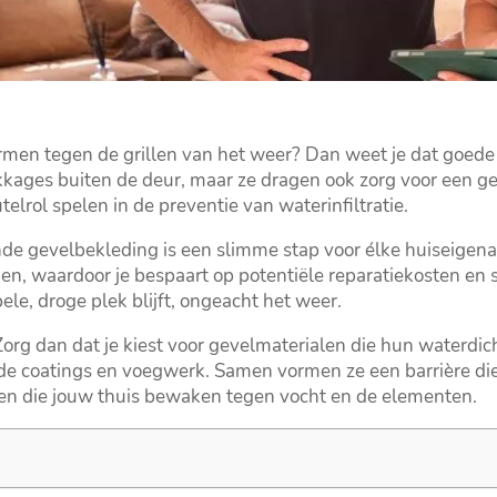
hermen tegen de grillen van het weer? Dan weet je dat goede
ekkages buiten de deur, maar ze dragen ook zorg voor een ge
rol spelen in de preventie van waterinfiltratie.​
e gevelbekleding is een slimme stap voor élke huiseigenaa
gen, waardoor je bespaart op potentiële reparatiekosten en 
le, droge plek blijft, ongeacht het weer.​
org dan dat je kiest voor gevelmaterialen die hun waterdi
 coatings en voegwerk.​ Samen vormen ze een barrière die j
en die jouw thuis bewaken tegen vocht en de elementen.​