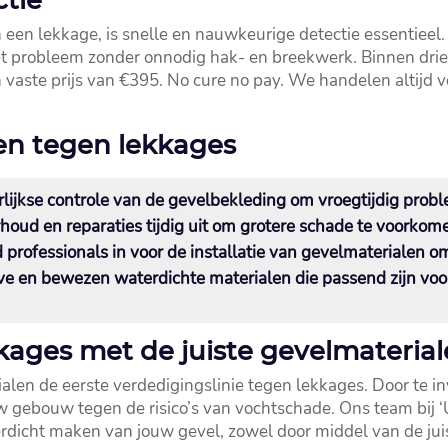
een lekkage, is snelle en nauwkeurige detectie essentieel.
et probleem zonder onnodig hak- en breekwerk.​ Binnen dr
n vaste prijs van €395.​ No cure no pay.​ We handelen altij
en tegen lekkages
rlijkse controle van de gevelbekleding om vroegtijdig prob
oud en reparaties tijdig uit om grotere schade te voorkome
d professionals in voor de installatie van gevelmaterialen o
eve en bewezen waterdichte materialen die passend zijn vo
kages met de juiste gevelmateria
len de eerste verdedigingslinie tegen lekkages.​ Door te in
w gebouw tegen de risico’s van vochtschade.​ Ons team bij ‘Ul
rdicht maken van jouw gevel, zowel door middel van de jui