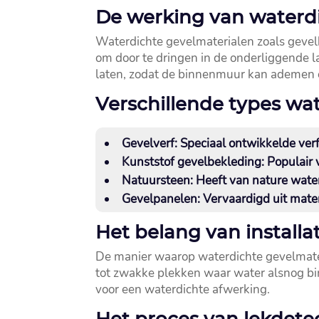
De werking van waterd
Waterdichte gevelmaterialen zoals gevelb
om door te dringen in de onderliggende l
laten, zodat de binnenmuur kan ademen 
Verschillende types wa
Gevelverf:
Speciaal ontwikkelde verf
Kunststof gevelbekleding:
Populair 
Natuursteen:
Heeft van nature wate
Gevelpanelen:
Vervaardigd uit mater
Het belang van installa
De manier waarop waterdichte gevelmateria
tot zwakke plekken waar water alsnog binn
voor een waterdichte afwerking.​
Het proces van lekdete