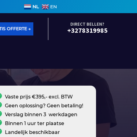
en 3 werkdagen • Geen voorrijkosten • Alle soorten l
NL
EN
DIRECT BELLEN?
IS OFFERTE →
+3278319985
Vaste prijs €395,- excl. BTW
Geen oplossing? Geen betaling!
Verslag binnen 3 werkdagen
Binnen 1 uur ter plaatse
Landelijk beschikbaar