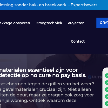
 hak- en breekwerk • Expertiseverslag ontvangen binn
GRAT
ekkage opsporen
Droogtechniek
Projecten
Contact
erialen essentieel zijn voor
detectie op no cure no pay basis.
e beschermen tegen de grillen van het weer?
gevelmaterialen cruciaal zijn.​ Niet alleen
ten de deur, maar ze dragen ook zorg voor
van je woning.​ Ontdek waarom deze
]