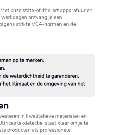
​ Met onze state-of-the-art apparatuur en
ie werkdagen ontvang je een
d volgens strikte VCA-normen en de
lemen op te merken.​
n.​
m de waterdichtheid te garanderen.​
or het klimaat en de omgeving van het
len
vesteren in kwalitatieve materialen en
trices lekdetectie’ staat klaar om je te
ste producten als professionele