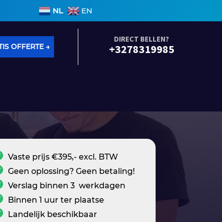
n binnen 3 werkdagen • Geen voorrijkosten • Alle soo
NL
EN
DIRECT BELLEN?
IS OFFERTE →
+3278319985
Vaste prijs €395,- excl. BTW
Geen oplossing? Geen betaling!
Verslag binnen 3 werkdagen
Binnen 1 uur ter plaatse
Landelijk beschikbaar