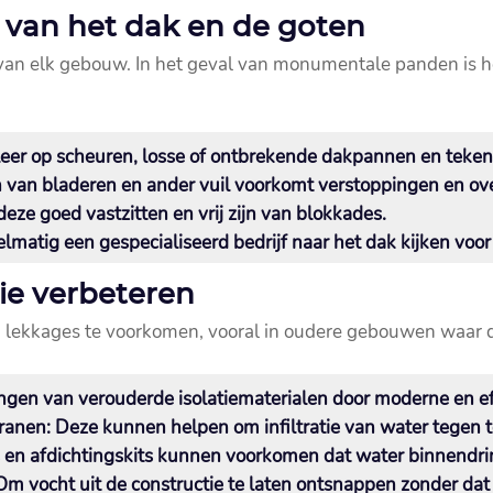
 van het dak en de goten
van elk gebouw.​ In het geval van monumentale panden is h
leer op scheuren, losse of ontbrekende dakpannen en tekene
n van bladeren en ander vuil voorkomt verstoppingen en ov
deze goed vastzitten en vrij zijn van blokkades.​
gelmatig een gespecialiseerd bedrijf naar het dak kijken voor
tie verbeteren
 lekkages te voorkomen, vooral in oudere gebouwen waar de
ngen van verouderde isolatiematerialen door moderne en eff
ranen
: Deze kunnen helpen om infiltratie van water tegen t
ps en afdichtingskits kunnen voorkomen dat water binnendrin
 Om vocht uit de constructie te laten ontsnappen zonder dat 