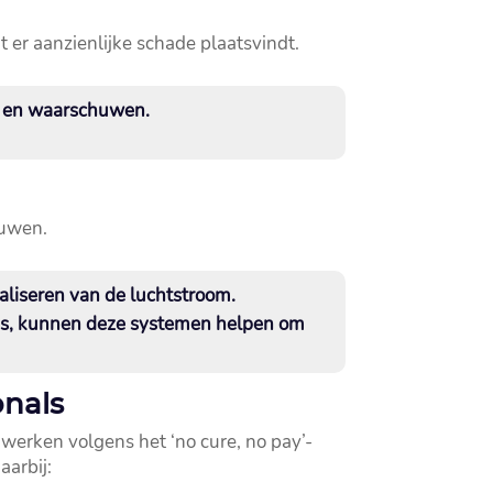
er aanzienlijke schade plaatsvindt.​
 en waarschuwen.​
uwen.​
liseren van de luchtstroom.​
e is, kunnen deze systemen helpen om
onals
 werken volgens het ‘no cure, no pay’-
aarbij: