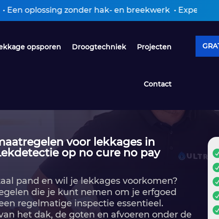
zonder hak- en breekwerk • Expertiseverslag ontvange
GRAT
ekkage opsporen
Droogtechniek
Projecten
Contact
maatregelen voor lekkages in
kdetectie op no cure no pay
aal pand en wil je lekkages voorkomen?
regelen die je kunt nemen om je erfgoed
een regelmatige inspectie essentieel.​
 van het dak, de goten en afvoeren onder de