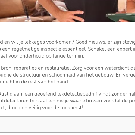
d en wil je lekkages voorkomen? Goed nieuws, er zijn stev
 een regelmatige inspectie essentieel.​ Schakel een expert i
iaal voor onderhoud op lange termijn.​
ron: reparaties en restauratie.​ Zorg voor een waterdicht d
ud je de structuur en schoonheid van het gebouw.​ En verge
richt in de rest van het pand.​
 Rustig aan, een geoefend lekdetectiebedrijf vindt zonder 
htdetectoren te plaatsen die je waarschuwen voordat de pro
, droog en veilig voor de toekomst!