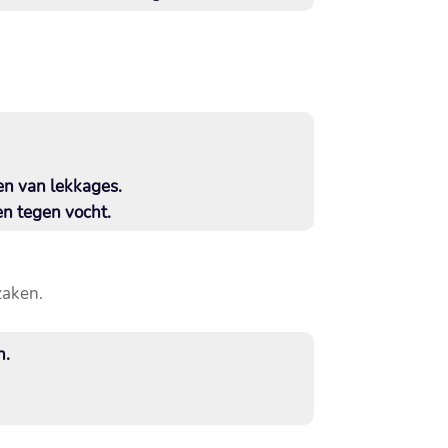
n van lekkages.​
n tegen vocht.​
aken.​
.​