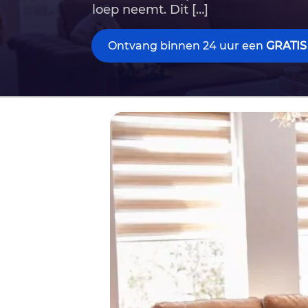
loep neemt.​ Dit […]
Ontvang binnen 24 uur een
GRATIS