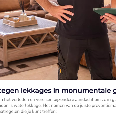
 tegen lekkages in monumentale
het verleden en vereisen bijzondere aandacht om ze in go
en is waterlekkage.​ Het nemen van de juiste preventiem
atregelen die je kunt treffen: