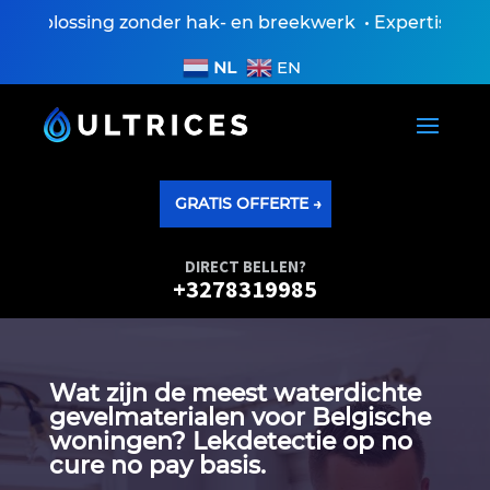
plossing zonder hak- en breekwerk • Expertiseverslag
NL
EN
GRATIS OFFERTE →
DIRECT BELLEN?
+3278319985
Wat zijn de meest waterdichte
gevelmaterialen voor Belgische
woningen? Lekdetectie op no
cure no pay basis.