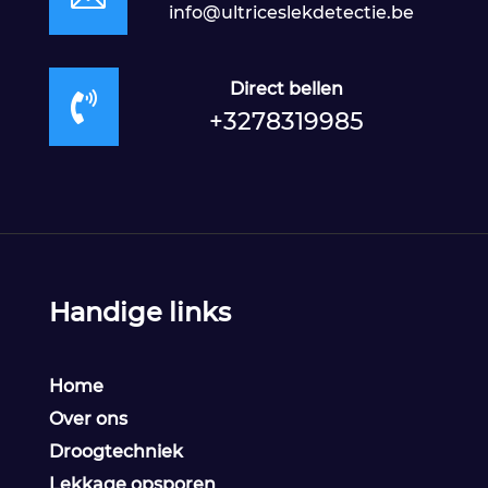
info@ultriceslekdetectie.be
Direct bellen

+3278319985
Handige links
Home
Over ons
Droogtechniek
Lekkage opsporen