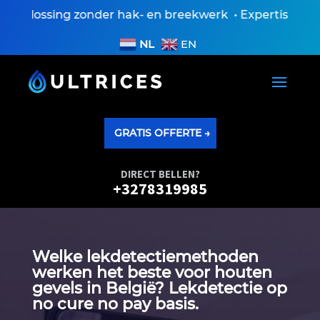
plossing zonder hak- en breekwerk • Expertiseverslag 
NL
EN
GRATIS OFFERTE →
DIRECT BELLEN?
+3278319985
Welke lekdetectiemethoden
werken het beste voor houten
gevels in België? Lekdetectie op
no cure no pay basis.