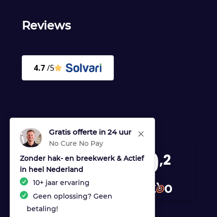
Reviews
Gratis offerte in 24 uur
M
No Cure No Pay
9
,2
Zonder hak- en breekwerk & Actief
in heel Nederland
170 reviews
10+ jaar ervaring
provided by
Geen oplossing? Geen
betaling!