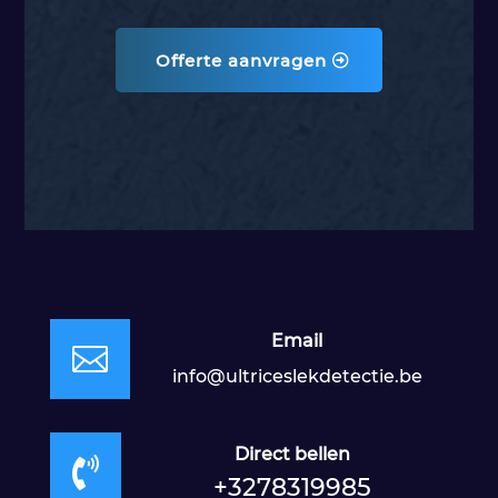
Offerte aanvragen
Email

info@ultriceslekdetectie.be
Direct bellen

+3278319985