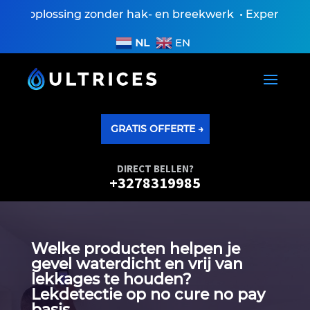
 oplossing zonder hak- en breekwerk • Expertiseversl
NL
EN
GRATIS OFFERTE →
DIRECT BELLEN?
+3278319985
Welke producten helpen je
gevel waterdicht en vrij van
lekkages te houden?
Lekdetectie op no cure no pay
basis.