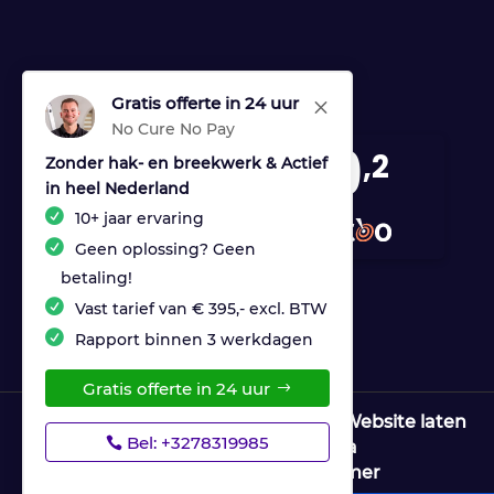
Gratis offerte in 24 uur
M
No Cure No Pay
9
,2
Zonder hak- en breekwerk & Actief
in heel Nederland
170 reviews
10+ jaar ervaring
provided by
Geen oplossing? Geen
betaling!
Vast tarief van € 395,- excl. BTW
Rapport binnen 3 werkdagen
Gratis offerte in 24 uur
© Copyright Ultrices Lekdetectie |
Website laten
Bel: +3278319985
maken door Flexamedia
Privacyverklaring
|
Disclaimer