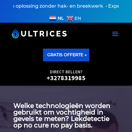
en oplossing zonder hak- en breekwerk • Expertisevers
NL
EN
GRATIS OFFERTE →
DIRECT BELLEN?
+3278319985
Welke technologieën worden
gebruikt om vochtigheid in
gevels te meten? Lekdetectie
op no cure no pay basis.