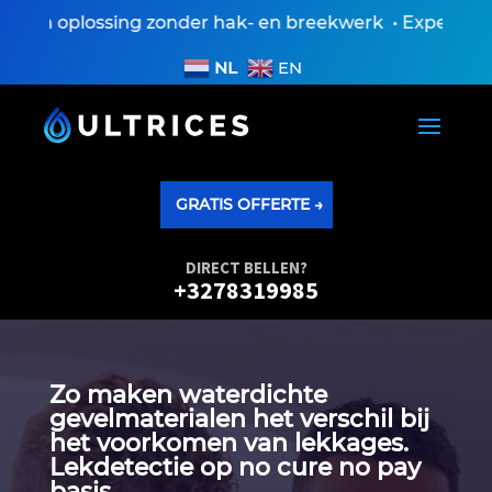
 oplossing zonder hak- en breekwerk • Expertiseversl
NL
EN
GRATIS OFFERTE →
DIRECT BELLEN?
+3278319985
Zo maken waterdichte
gevelmaterialen het verschil bij
het voorkomen van lekkages.​
Lekdetectie op no cure no pay
basis.