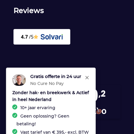
Reviews
Gratis offerte in 24 uur
M
No Cure No Pay
9
,2
Zonder hak- en breekwerk & Actief
in heel Nederland
170 reviews
10+ jaar ervaring
provided by
Geen oplossing? Geen
betaling!
Vast tarief van € 395,- excl. BTW