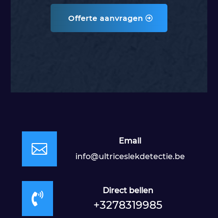
Offerte aanvragen
Email

info@ultriceslekdetectie.be
Direct bellen

+3278319985