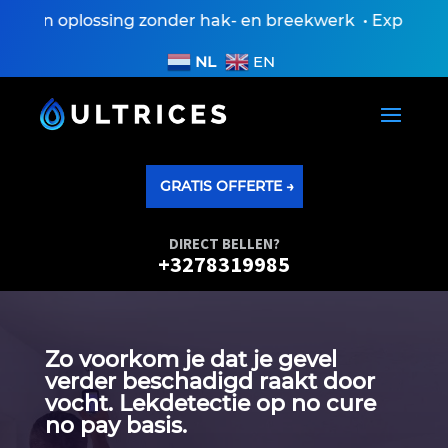
en oplossing zonder hak- en breekwerk • Expertisever
NL
EN
GRATIS OFFERTE →
DIRECT BELLEN?
+3278319985
Zo voorkom je dat je gevel
verder beschadigd raakt door
vocht.​ Lekdetectie op no cure
no pay basis.