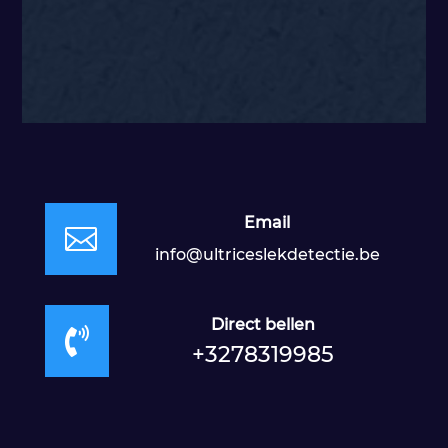
Email

info@ultriceslekdetectie.be
Direct bellen

+3278319985