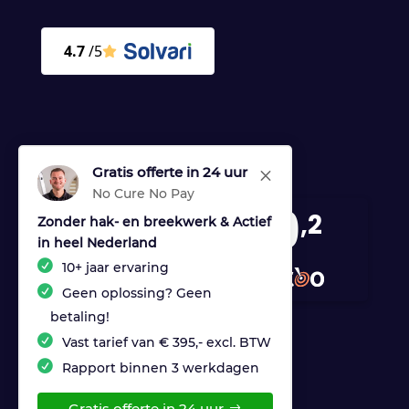
Gratis offerte in 24 uur
M
No Cure No Pay
9
,2
Zonder hak- en breekwerk & Actief
in heel Nederland
170 reviews
10+ jaar ervaring
provided by
Geen oplossing? Geen
betaling!
Vast tarief van € 395,- excl. BTW
Rapport binnen 3 werkdagen
Gratis offerte in 24 uur