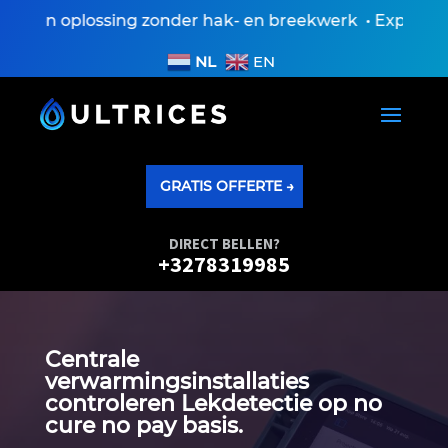
Een oplossing zonder hak- en breekwerk • Expertisever
NL
EN
GRATIS OFFERTE →
DIRECT BELLEN?
+3278319985
Centrale
verwarmingsinstallaties
controleren Lekdetectie op no
cure no pay basis.