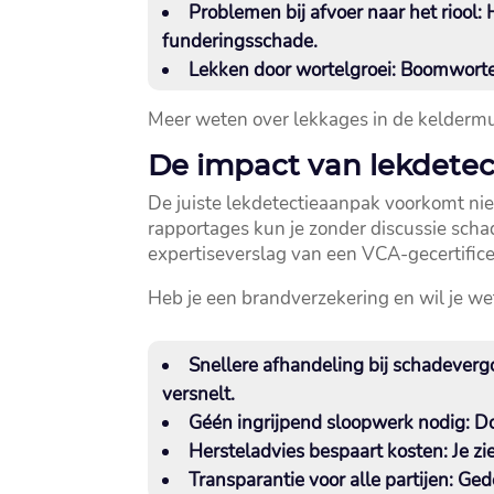
Problemen bij afvoer naar het riool:
H
funderingsschade.​
Lekken door wortelgroei:
Boomwortels
Meer weten over lekkages in de keldermu
De impact van lekdetect
De juiste lekdetectieaanpak voorkomt niet
rapportages kun je zonder discussie scha
expertiseverslag van een VCA-gecertificeer
Heb je een brandverzekering en wil je we
Snellere afhandeling bij schadeverg
versnelt.​
Géén ingrijpend sloopwerk nodig:
Do
Hersteladvies bespaart kosten:
Je zi
Transparantie voor alle partijen:
Gede