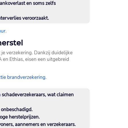
tankoverlast en soms zelfs
rverlies veroorzaakt.​
uur
.​
erstel
e verzekering.​ Dankzij duidelijke
 en Ethias, eisen een uitgebreid
ctie brandverzekering
.​
n schadeverzekeraars, wat claimen
g onbeschadigd.​
ge herstelprijzen.​
oners, aannemers en verzekeraars.​