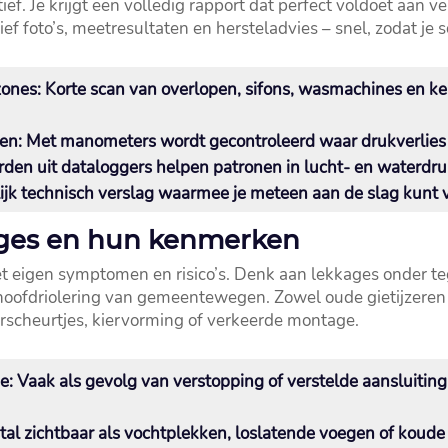
ef.​ Je krijgt een volledig rapport dat perfect voldoet aan ve
sief foto’s, meetresultaten en hersteladvies – snel, zodat j
zones:
Korte scan van overlopen, sifons, wasmachines en ke
en:
Met manometers wordt gecontroleerd waar drukverlies o
en uit dataloggers helpen patronen in lucht- en waterdruk 
jk technisch verslag waarmee je meteen aan de slag kunt vo
ages en hun kenmerken
et eigen symptomen en risico’s.​ Denk aan lekkages onder t
 hoofdriolering van gemeentewegen.​ Zowel oude gietijzere
rscheurtjes, kiervorming of verkeerde montage.​
e:
Vaak als gevolg van verstopping of verstelde aansluiting
al zichtbaar als vochtplekken, loslatende voegen of koude 