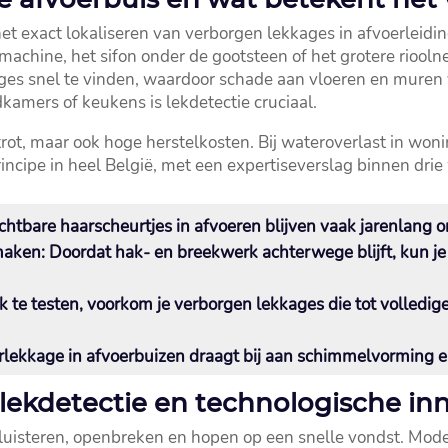
et exact lokaliseren van verborgen lekkages in afvoerleiding
machine, het sifon onder de gootsteen of het grotere riooln
es snel te vinden, waardoor schade aan vloeren en muren 
kamers of keukens is lekdetectie cruciaal.​
ot, maar ook hoge herstelkosten.​ Bij wateroverlast in woni
incipe in heel België, met een expertiseverslag binnen drie 
htbare haarscheurtjes in afvoeren blijven vaak jarenlang on
maken:
Doordat hak- en breekwerk achterwege blijft, kun j
k te testen, voorkom je verborgen lekkages die tot volledi
lekkage in afvoerbuizen draagt bij aan schimmelvorming 
 lekdetectie en technologische in
luisteren, openbreken en hopen op een snelle vondst.​ Mod