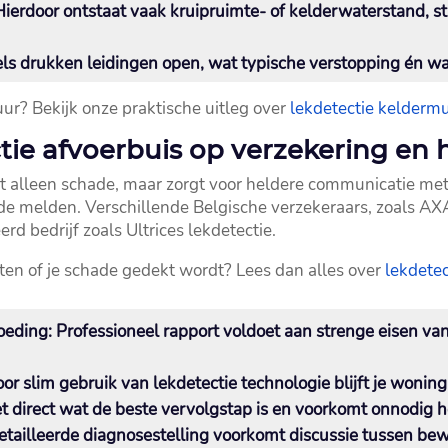
ierdoor ontstaat vaak kruipruimte- of kelderwaterstand, s
 drukken leidingen open, wat typische verstopping én wate
ur? Bekijk onze praktische uitleg over
lekdetectie kelderm
ie afvoerbuis op verzekering en h
 alleen schade, maar zorgt voor heldere communicatie met j
de melden.​ Verschillende Belgische verzekeraars, zoals AXA
d bedrijf zoals Ultrices lekdetectie.​
ten of je schade gedekt wordt? Lees dan alles over
lekdete
oeding:
Professioneel rapport voldoet aan strenge eisen va
or slim gebruik van lekdetectie technologie blijft je wonin
et direct wat de beste vervolgstap is en voorkomt onnodig ho
tailleerde diagnosestelling voorkomt discussie tussen bew