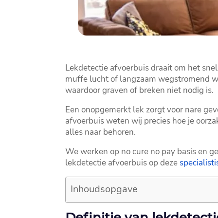
Lekdetectie afvoerbuis draait om het snel 
muffe lucht of langzaam wegstromend wate
waardoor graven of breken niet nodig is.​
Een onopgemerkt lek zorgt voor nare gevo
afvoerbuis weten wij precies hoe je oorza
alles naar behoren.​
We werken op no cure no pay basis en gev
lekdetectie afvoerbuis op deze
specialist
Inhoudsopgave
Definitie van lekdetect