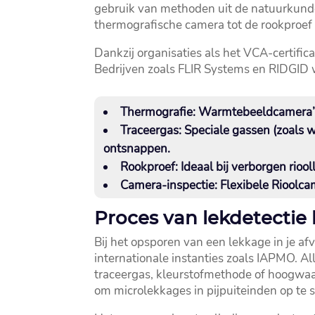
gebruik van methoden uit de natuurkunde,
thermografische camera tot de rookproef 
Dankzij organisaties als het VCA-certifi
Bedrijven zoals FLIR Systems en RIDGID wo
Thermografie:
Warmtebeeldcamera’s s
Traceergas:
Speciale gassen (zoals w
ontsnappen.​
Rookproef:
Ideaal bij verborgen rioo
Camera-inspectie:
Flexibele Rioolca
Proces van lekdetectie b
Bij het opsporen van een lekkage in je a
internationale instanties zoals IAPMO.​ A
traceergas, kleurstofmethode of hoogwaard
om microlekkages in pijpuiteinden op te s