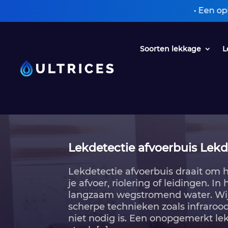
• Een oplossing z
Soorten lekkage
L
Lekdetectie afvoerbuis Lekd
Lekdetectie afvoerbuis draait om 
je afvoer, riolering of leidingen.​ 
langzaam wegstromend water.​ Wij 
scherpe technieken zoals infraroo
niet nodig is.​ Een onopgemerkt le