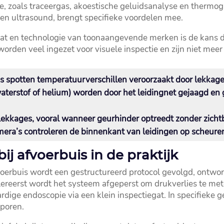
 zoals traceergas, akoestische geluidsanalyse en thermogra
en ultrasound, brengt specifieke voordelen mee.​
caat en technologie van toonaangevende merken is de kans d
rden veel ingezet voor visuele inspectie en zijn niet meer 
potten temperatuurverschillen veroorzaakt door lekkages, 
aterstof of helium) worden door het leidingnet gejaagd en
llekkages, vooral wanneer geurhinder optreedt zonder zichtb
mera’s controleren de binnenkant van leidingen op scheuren
ij afvoerbuis in de praktijk
fvoerbuis wordt een gestructureerd protocol gevolgd, ontwo
llereerst wordt het systeem afgeperst om drukverlies te met
ige endoscopie via een klein inspectiegat.​ In specifieke g
poren.​