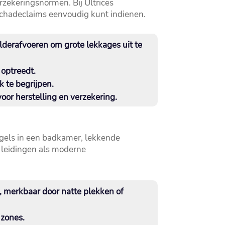
rzekeringsnormen.​ Bij Ultrices
e schadeclaims eenvoudig kunt indienen.​
lderafvoeren om grote lekkages uit te
ptreedt.​
te begrijpen.​
or herstelling en verzekering.​
egels in een badkamer, lekkende
n leidingen als moderne
, merkbaar door natte plekken of
zones.​