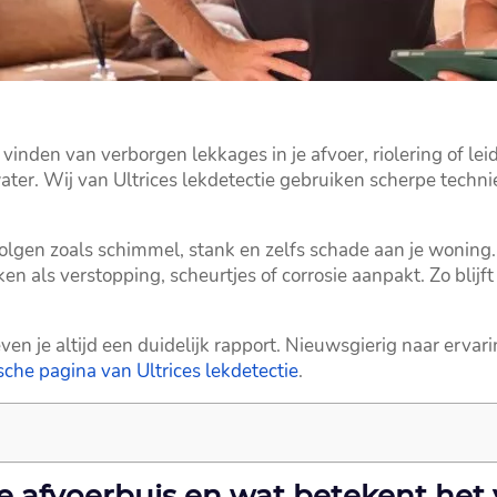
vinden van verborgen lekkages in je afvoer, riolering of lei
r.​ Wij van Ultrices lekdetectie gebruiken scherpe technie
lgen zoals schimmel, stank en zelfs schade aan je woning.​
ken als verstopping, scheurtjes of corrosie aanpakt.​ Zo bli
en je altijd een duidelijk rapport.​ Nieuwsgierig naar erva
ische pagina van Ultrices lekdetectie
.​
ie afvoerbuis en wat betekent het