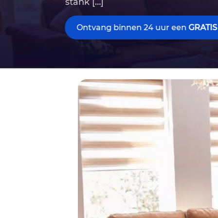
stank […]
Ontvang binnen 24 uur een
GRATIS