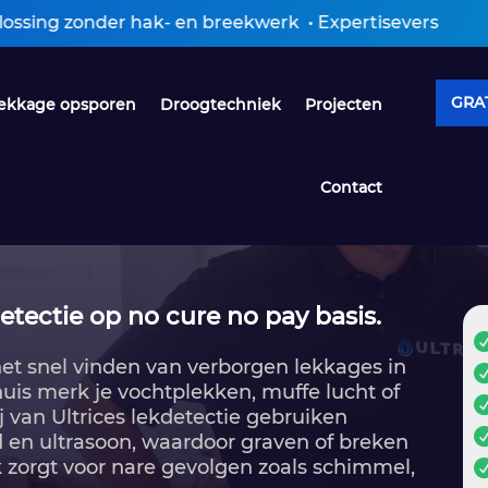
onder hak- en breekwerk • Expertiseverslag ontvangen 
GRAT
ekkage opsporen
Droogtechniek
Projecten
Contact
etectie op no cure no pay basis.
het snel vinden van verborgen lekkages in
In huis merk je vochtplekken, muffe lucht of
van Ultrices lekdetectie gebruiken
d en ultrasoon, waardoor graven of breken
k zorgt voor nare gevolgen zoals schimmel,