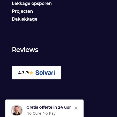
Lekkage opsporen
Projecten
Daklekkage
Reviews
Gratis offerte in 24 uur
M
No Cure No Pay