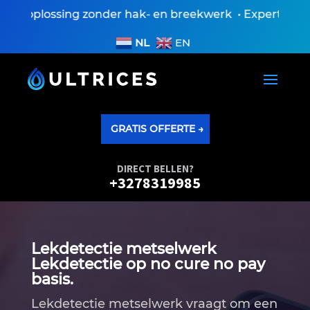
oplossing zonder hak- en breekwerk • Expertiseversla
NL
EN
GRATIS OFFERTE →
DIRECT BELLEN?
+3278319985
Lekdetectie metselwerk
Lekdetectie op no cure no pay
basis.
Lekdetectie metselwerk vraagt om een