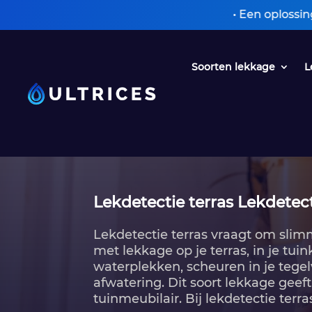
• Een oplossing zonder 
Soorten lekkage
L
Lekdetectie terras Lekdetect
Lekdetectie terras vraagt om slim
met lekkage op je terras, in je tuin
waterplekken, scheuren in je tege
afwatering.​ Dit soort lekkage gee
tuinmeubilair.​ Bij lekdetectie terra