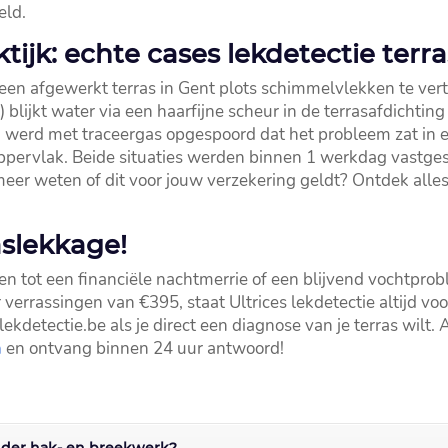
ld.​
tijk: echte cases lekdetectie terra
en afgewerkt terras in Gent plots schimmelvlekken te verto
lijkt water via een haarfijne scheur in de terrasafdichting
en werd met traceergas opgespoord dat het probleem zat in
pervlak.​ Beide situaties werden binnen 1 werkdag vastges
eer weten of dit voor jouw verzekering geldt? Ontdek alle
aslekkage!
ien tot een financiële nachtmerrie of een blijvend vochtprob
verrassingen van €395, staat Ultrices lekdetectie altijd voo
ekdetectie.​be als je direct een diagnose van je terras wilt.
n
en ontvang binnen 24 uur antwoord!