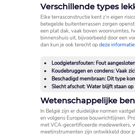
Verschillende types le
Elke terrasconstructie kent z’n eigen risi
betegelde buitenterrassen zorgen opensta
een plat dak, vaak boven woonruimtes, he
binnenshuis uit, bijvoorbeeld door een vo
dan kun je ook terecht op
deze informati
Loodgietersfouten
: Fout aangesloten
Koudebruggen en condens
: Vaak zi
Beschadigd membraan
: Dit type ko
Slecht afschot
: Water blijft staan o
Wetenschappelijke bena
In België zijn er duidelijke normen vastg
en volgens Europese bouwrichtlijnen.​ Pro
met VCA-gecertificeerde medewerkers, wa
meetinstrumenten zijn ontwikkeld door pi