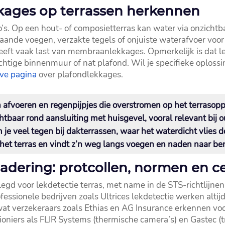
kkages op terrassen herkennen
co’s.​ Op een hout- of composietterras kan water via onzichtb
ande voegen, verzakte tegels of onjuiste waterafvoer voor 
eft vaak last van membraanlekkages.​ Opmerkelijk is dat le
chtige binnenmuur of nat plafond.​ Wil je specifieke oploss
eve pagina
over plafondlekkages.​
 afvoeren en regenpijpjes die overstromen op het terrasopp
chtbaar rond aansluiting met huisgevel, vooral relevant bij 
m je veel tegen bij dakterrassen, waar het waterdicht vlies d
p het terras en vindt z’n weg langs voegen en naden naar be
dering: protcollen, normen en cer
elegd voor lekdetectie terras, met name in de STS-richtlijne
fessionele bedrijven zoals Ultrices lekdetectie werken alti
t verzekeraars zoals Ethias en AG Insurance erkennen voor
oniers als FLIR Systems (thermische camera’s) en Gastec (t