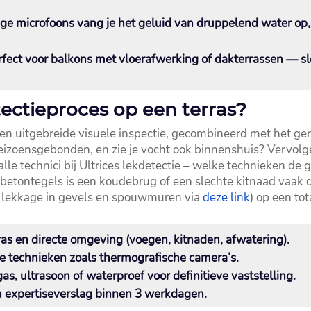
ige microfoons vang je het geluid van druppelend water op, z
erfect voor balkons met vloerafwerking of dakterrassen — s
tectieproces op een terras?
t een uitgebreide visuele inspectie, gecombineerd met het g
eizoensgebonden, en zie je vocht ook binnenshuis? Vervolge
lle technici bij Ultrices lekdetectie – welke technieken de 
betontegels is een koudebrug of een slechte kitnaad vaak d
r lekkage in gevels en spouwmuren via
deze link
) op een tot
rras en directe omgeving (voegen, kitnaden, afwatering).​
ve technieken zoals thermografische camera’s.​
as, ultrasoon of waterproef voor definitieve vaststelling.​
 expertiseverslag binnen 3 werkdagen.​