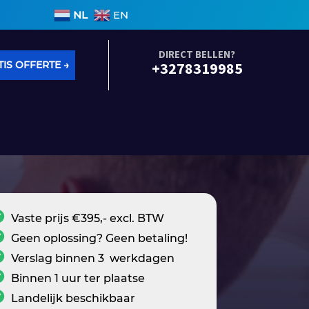
n 3 werkdagen • Geen voorrijkosten • Alle soorten lek
NL
EN
DIRECT BELLEN?
IS OFFERTE →
+3278319985
Vaste prijs €395,- excl. BTW
Geen oplossing? Geen betaling!
Verslag binnen 3 werkdagen
Binnen 1 uur ter plaatse
Landelijk beschikbaar