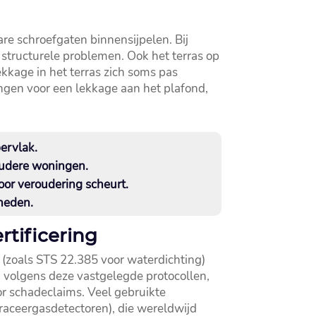
are schroefgaten binnensijpelen.​ Bij
structurele problemen.​ Ook het terras op
kkage in het terras zich soms pas
ingen voor een lekkage aan het plafond,
ervlak.​
oudere woningen.​
oor veroudering scheurt.​
neden.​
tificering
n (zoals STS 22.​385 voor waterdichting)
jd volgens deze vastgelegde protocollen,
 schadeclaims.​ Veel gebruikte
raceergasdetectoren), die wereldwijd