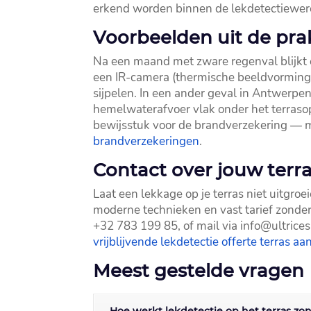
erkend worden binnen de lekdetectiewere
Voorbeelden uit de prak
Na een maand met zware regenval blijkt e
een IR-camera (thermische beeldvorming) b
sijpelen.​ In een ander geval in Antwerp
hemelwaterafvoer vlak onder het terrasop
bewijsstuk voor de brandverzekering — m
brandverzekeringen
.​
Contact over jouw terr
Laat een lekkage op je terras niet uitgroe
moderne technieken en vast tarief zonder 
+32 783 199 85, of mail via info@ultricesl
vrijblijvende lekdetectie offerte terras aa
Meest gestelde vragen