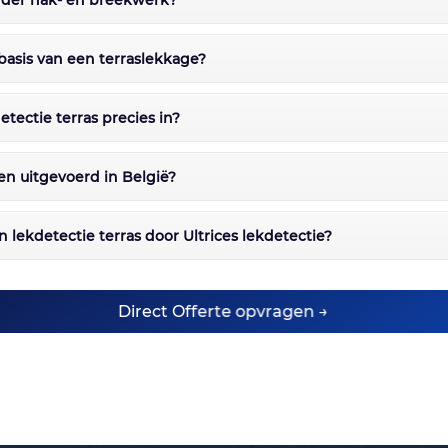
onder hak- en breekwerk?
basis van een terraslekkage?
tectie terras precies in?
en uitgevoerd in België?
 lekdetectie terras door Ultrices lekdetectie?
Direct Offerte opvragen →