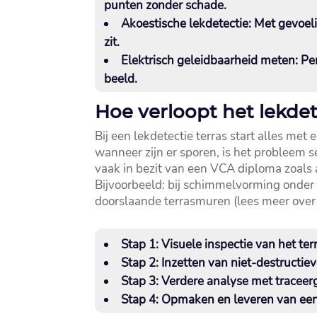
punten zonder schade.​
Akoestische lekdetectie
: Met gevoel
zit.​
Elektrisch geleidbaarheid meten
: P
beeld.​
Hoe verloopt het lekde
Bij een lekdetectie terras start alles me
wanneer zijn er sporen, is het probleem s
vaak in bezit van een VCA diploma zoals a
Bijvoorbeeld: bij schimmelvorming onder 
doorslaande terrasmuren (lees meer ove
Stap 1
: Visuele inspectie van het te
Stap 2
: Inzetten van niet-destructie
Stap 3
: Verdere analyse met traceerg
Stap 4
: Opmaken en leveren van een