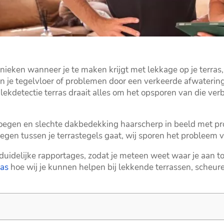
ieken wanneer je te maken krijgt met lekkage op je terras, i
in je tegelvloer of problemen door een verkeerde afwatering
j lekdetectie terras draait alles om het opsporen van die ve
voegen en slechte dakbedekking haarscherp in beeld met pro
egen tussen je terrastegels gaat, wij sporen het probleem vl
 duidelijke rapportages, zodat je meteen weet waar je aan t
ras
hoe wij je kunnen helpen bij lekkende terrassen, scheu