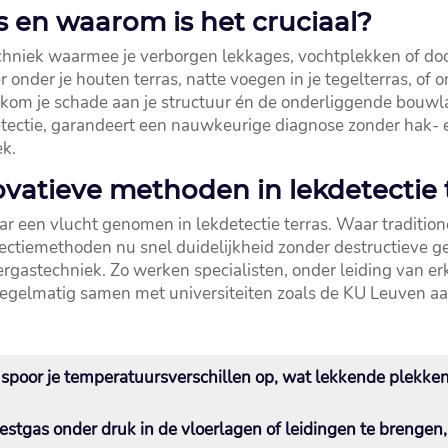
as en waarom is het cruciaal?
techniek waarmee je verborgen lekkages, vochtplekken of doo
ter onder je houten terras, natte voegen in je tegelterras,
rkom je schade aan je structuur én de onderliggende bouwla
detectie, garandeert een nauwkeurige diagnose zonder hak- e
k.​
vatieve methoden in lekdetectie 
ar een vlucht genomen in lekdetectie terras.​ Waar traditi
tiemethoden nu snel duidelijkheid zonder destructieve gev
ergastechniek.​ Zo werken specialisten, onder leiding van e
regelmatig samen met universiteiten zoals de KU Leuven aa
 spoor je temperatuursverschillen op, wat lekkende plekken 
 testgas onder druk in de vloerlagen of leidingen te brenge