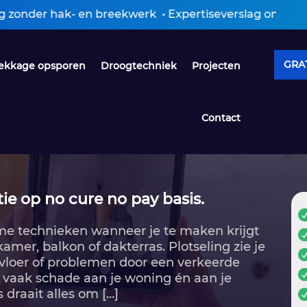
hak- en breekwerk • Expertiseverslag ontvangen binne
GRAT
ekkage opsporen
Droogtechniek
Projecten
Contact
ie op no cure no pay basis.
me technieken wanneer je te maken krijgt
kamer, balkon of dakterras.​ Plotseling zie je
lvloer of problemen door een verkeerde
ft vaak schade aan je woning én aan je
s draait alles om […]