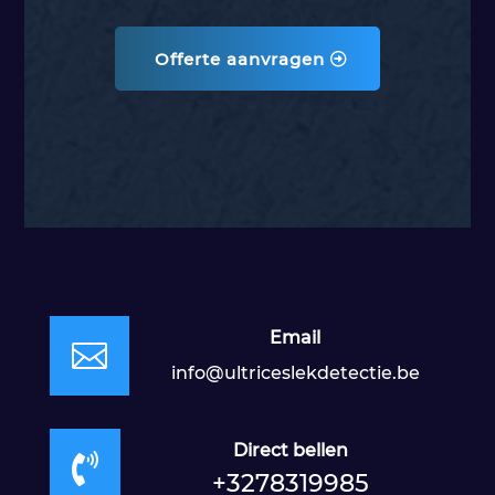
Offerte aanvragen
Email

info@ultriceslekdetectie.be
Direct bellen

+3278319985