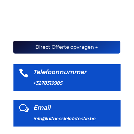
Direct Offerte opvragen →

Telefoonnummer
+3278319985
w
Email
info@ultriceslekdetectie.be