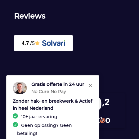
Reviews
Gratis offerte in 24 uur
M
No Cure No Pay
9
,2
Zonder hak- en breekwerk & Actief
in heel Nederland
170 reviews
10+ jaar ervaring
provided by
Geen oplossing? Geen
betaling!