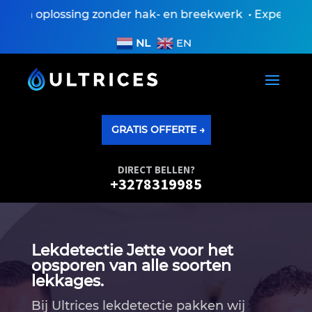
n oplossing zonder hak- en breekwerk • Expertiseversl
NL
EN
GRATIS OFFERTE →
DIRECT BELLEN?
+3278319985
Lekdetectie Jette voor het
opsporen van alle soorten
lekkages.
Bij Ultrices lekdetectie pakken wij