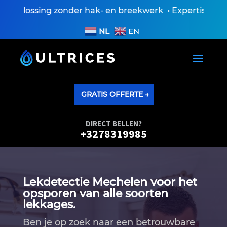
plossing zonder hak- en breekwerk • Expertiseverslag
NL
EN
GRATIS OFFERTE →
DIRECT BELLEN?
+3278319985
Lekdetectie Mechelen voor het
opsporen van alle soorten
lekkages.
Ben je op zoek naar een betrouwbare