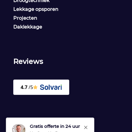
Droogtechniek
Lekkage opsporen
Projecten
Daklekkage
Reviews
Gratis offerte in 24 uur
M