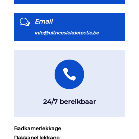
w
Email
info@ultriceslekdetectie.be

24/7 bereikbaar
Badkamerlekkage
Dakkapel lekkage