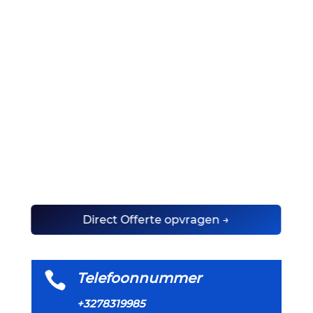
Direct Offerte opvragen →

Telefoonnummer
+3278319985