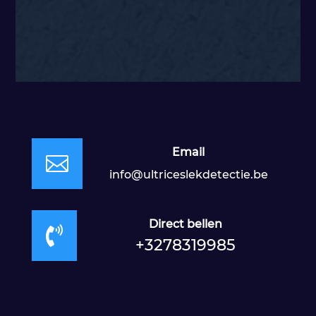
Email

info@ultriceslekdetectie.be
Direct bellen

+3278319985