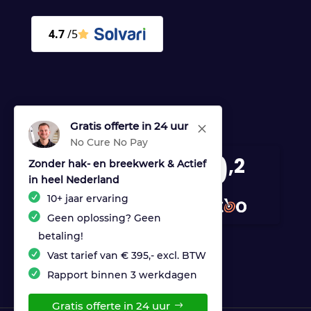
Gratis offerte in 24 uur
M
No Cure No Pay
9
,2
Zonder hak- en breekwerk & Actief
in heel Nederland
170 reviews
10+ jaar ervaring
provided by
Geen oplossing? Geen
betaling!
Vast tarief van € 395,- excl. BTW
Rapport binnen 3 werkdagen
Gratis offerte in 24 uur