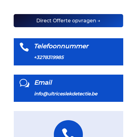
Direct Offerte opvragen →

Telefoonnummer
+3278319985
w
Email
info@ultriceslekdetectie.be
