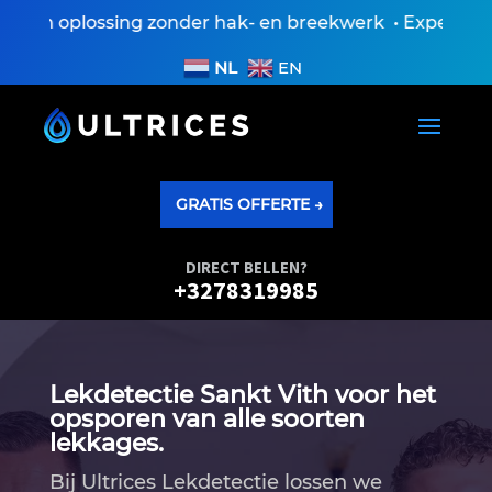
en oplossing zonder hak- en breekwerk • Expertisevers
NL
EN
GRATIS OFFERTE →
DIRECT BELLEN?
+3278319985
Lekdetectie Sankt Vith voor het
opsporen van alle soorten
lekkages.
Bij Ultrices Lekdetectie lossen we