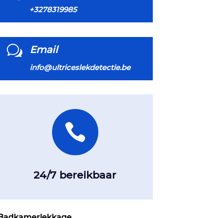
+3278319985
w
Email
info@ultriceslekdetectie.be

24/7 bereikbaar
Badkamerlekkage