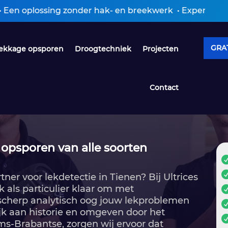
g zonder hak- en breekwerk • Expertiseverslag ontvang
GRAT
ekkage opsporen
Droogtechniek
Projecten
Contact
 opsporen van alle soorten
er voor lekdetectie in Tienen? Bij Ultrices
k als particulier klaar om met
scherp analytisch oog jouw lekproblemen
rijk aan historie en omgeven door het
s-Brabantse, zorgen wij ervoor dat