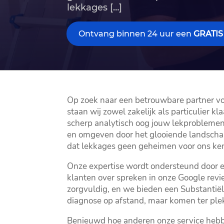
lekkages […]
Ontvang binnen 24 uur een
GRATIS
Op zoek naar een betrouwbare partner voor
staan wij zowel zakelijk als particulier
scherp analytisch oog jouw lekproblemen op
en omgeven door het glooiende landscha
dat lekkages geen geheimen voor ons ken
Onze expertise wordt ondersteund door 
klanten over spreken in onze Google revi
zorgvuldig, en we bieden een Substantiël
diagnose op afstand, maar komen ter plek
Benieuwd hoe anderen onze service hebbe