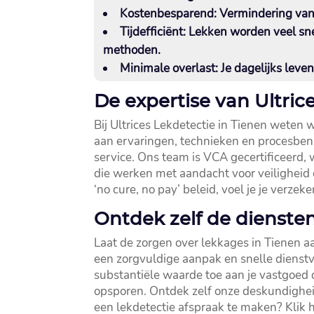
Kostenbesparend
: Vermindering van
Tijdefficiënt
: Lekken worden veel sn
methoden.​
Minimale overlast
: Je dagelijks leve
De expertise van Ultric
Bij Ultrices Lekdetectie in Tienen weten w
aan ervaringen, technieken en procesbena
service.​ Ons team is VCA gecertificeerd,
die werken met aandacht voor veiligheid e
‘no cure, no pay’ beleid, voel je je verzek
Ontdek zelf de diensten
Laat de zorgen over lekkages in Tienen aan
een zorgvuldige aanpak en snelle dienstve
substantiële waarde toe aan je vastgoed 
opsporen.​ Ontdek zelf onze deskundighei
een lekdetectie afspraak te maken? Klik 