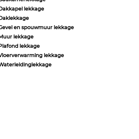
Dakkapel lekkage
Daklekkage
Gevel en spouwmuur lekkage
Muur lekkage
Plafond lekkage
Vloerverwarming lekkage
Waterleidinglekkage