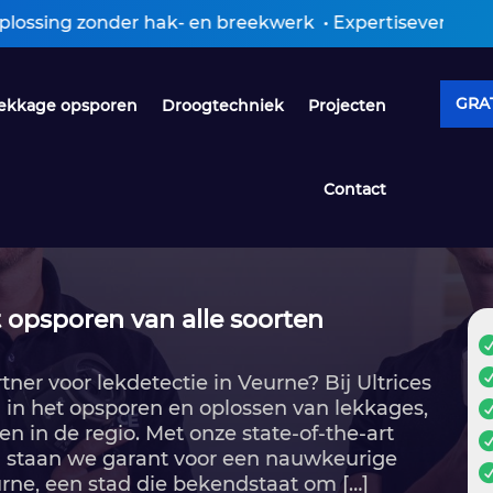
 hak- en breekwerk • Expertiseverslag ontvangen binn
GRAT
ekkage opsporen
Droogtechniek
Projecten
Contact
 opsporen van alle soorten
er voor lekdetectie in Veurne? Bij Ultrices
d in het opsporen en oplossen van lekkages,
en in de regio.​ Met onze state-of-the-art
 staan we garant voor een nauwkeurige
urne, een stad die bekendstaat om […]