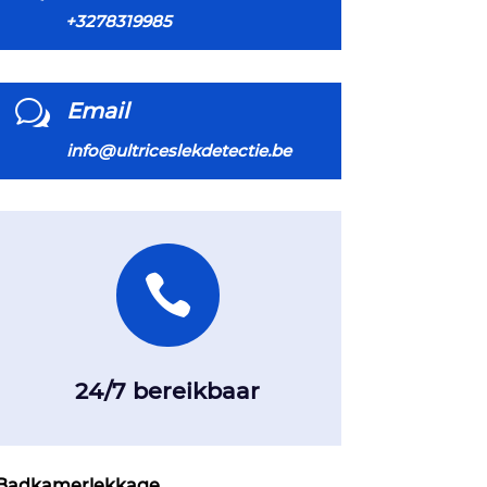
+3278319985
w
Email
info@ultriceslekdetectie.be

24/7 bereikbaar
Badkamerlekkage