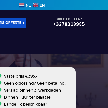
en 3 werkdagen • Geen voorrijkosten • Alle soorten l
NL
EN
DIRECT BELLEN?
IS OFFERTE →
+3278319985
Vaste prijs €395,-
Geen oplossing? Geen betaling!
Verslag binnen 3 werkdagen
Binnen 1 uur ter plaatse
Landelijk beschikbaar