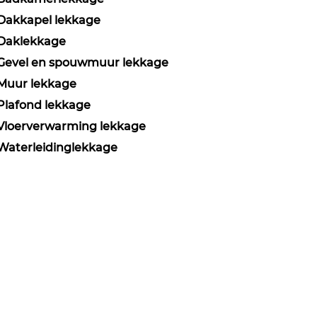
Dakkapel lekkage
Daklekkage
Gevel en spouwmuur lekkage
Muur lekkage
Plafond lekkage
Vloerverwarming lekkage
Waterleidinglekkage