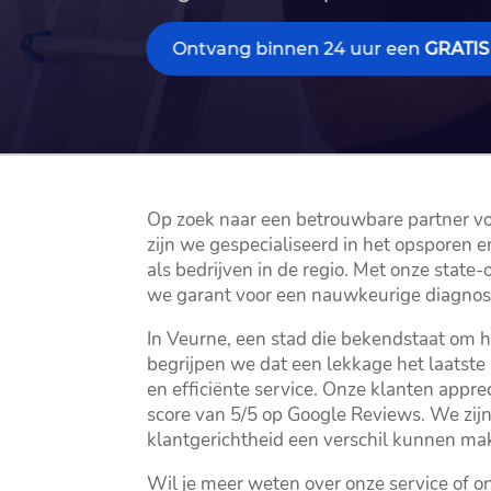
Ontvang binnen 24 uur een
GRATIS
Op zoek naar een betrouwbare partner voor
zijn we gespecialiseerd in het opsporen e
als bedrijven in de regio.​ Met onze stat
we garant voor een nauwkeurige diagnose
In Veurne, een stad die bekendstaat om h
begrijpen we dat een lekkage het laatste 
en efficiënte service.​ Onze klanten appre
score van 5/5 op Google Reviews.​ We zijn
klantgerichtheid een verschil kunnen mak
Wil je meer weten over onze service of 