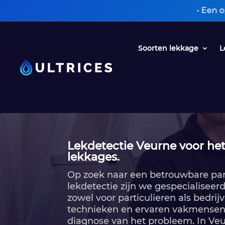
• Een oplossing zonder
Soorten lekkage
L
Lekdetectie Veurne voor het
lekkages.
Op zoek naar een betrouwbare partn
lekdetectie zijn we gespecialiseer
zowel voor particulieren als bedrijv
technieken en ervaren vakmensen
diagnose van het probleem.​ In Ve