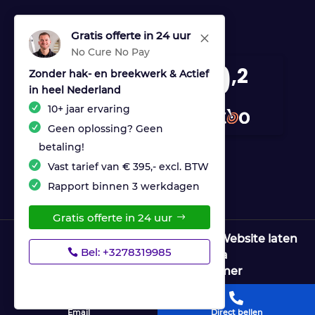
Gratis offerte in 24 uur
M
No Cure No Pay
9
,2
Zonder hak- en breekwerk & Actief
in heel Nederland
170 reviews
10+ jaar ervaring
provided by
Geen oplossing? Geen
betaling!
Vast tarief van € 395,- excl. BTW
Rapport binnen 3 werkdagen
Gratis offerte in 24 uur
© Copyright Ultrices Lekdetectie |
Website laten
Bel: +3278319985
maken door Flexamedia
Privacyverklaring
|
Disclaimer


Email
Direct bellen