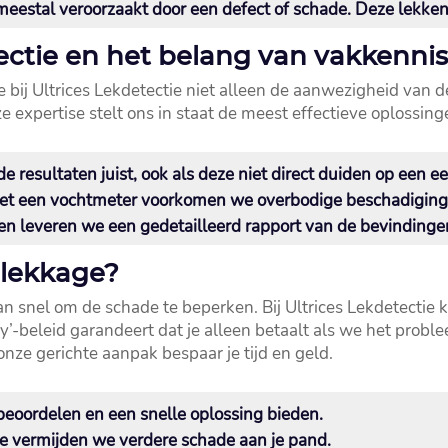
meestal veroorzaakt door een defect of schade.​ Deze lekke
ectie en het belang van vakkenni
 bij Ultrices Lekdetectie niet alleen de aanwezigheid van d
 expertise stelt ons in staat de meest effectieve oplossinge
 resultaten juist, ook als deze niet direct duiden op een e
t een vochtmeter voorkomen we overbodige beschadiging a
 leveren we een gedetailleerd rapport van de bevindingen
dlekkage?
n snel om de schade te beperken.​ Bij Ultrices Lekdetectie k
ay’-beleid garandeert dat je alleen betaalt als we het prob
nze gerichte aanpak bespaar je tijd en geld.​
beoordelen en een snelle oplossing bieden.​
e vermijden we verdere schade aan je pand.​