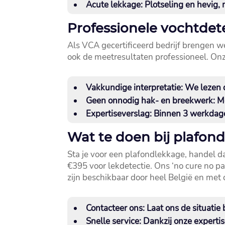
Acute lekkage:
Plotseling en hevig, 
Professionele vochtdet
Als VCA gecertificeerd bedrijf brengen we
ook de meetresultaten professioneel.​ Onze
Vakkundige interpretatie:
We lezen de
Geen onnodig hak- en breekwerk:
Me
Expertiseverslag:
Binnen 3 werkdagen
Wat te doen bij plafon
Sta je voor een plafondlekkage, handel da
€395 voor lekdetectie.​ Ons ‘no cure no p
zijn beschikbaar door heel België en met o
Contacteer ons:
Laat ons de situatie 
Snelle service:
Dankzij onze expertis