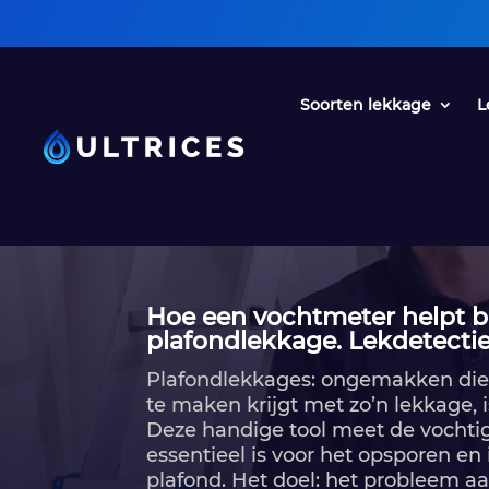
• Een oplossi
Soorten lekkage
L
Hoe een vochtmeter helpt bi
plafondlekkage.​ Lekdetectie
Plafondlekkages: ongemakken die j
te maken krijgt met zo’n lekkage, 
Deze handige tool meet de vochtig
essentieel is voor het opsporen e
plafond.​ Het doel: het probleem 