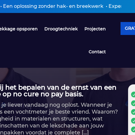
ng zonder hak- en breekwerk • Expertiseverslag ontva
GRAT
ekkage opsporen
Droogtechniek
Projecten
Contact
j het bepalen van de ernst van een
 op no cure no pay basis.
e liever vandaag nog oplost.​ Wanneer je
is een vochtmeter je beste vriend.​ Waarom?
heid in materialen en structuren, wat
n inschatten van de lekschade aan jouw
aanpakken voordat je complete […]