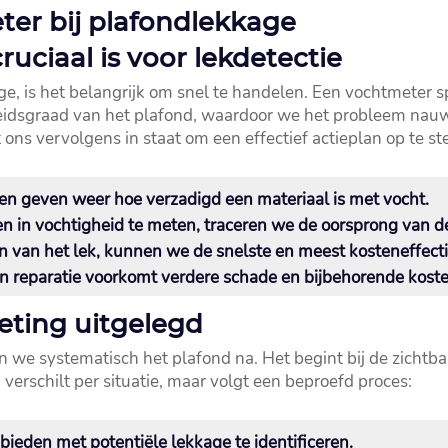
ter bij plafondlekkage
ciaal is voor lekdetectie
is het belangrijk om snel te handelen.​ Een vochtmeter spee
gheidsgraad van het plafond, waardoor we het probleem nau
ons vervolgens in staat om een effectief actieplan op te stel
n geven weer hoe verzadigd een materiaal is met vocht.​
en in vochtigheid te meten, traceren we de oorsprong van de
n van het lek, kunnen we de snelste en meest kosteneffecti
en reparatie voorkomt verdere schade en bijbehorende kosten
eting uitgelegd
we systematisch het plafond na.​ Het begint bij de zichtb
erschilt per situatie, maar volgt een beproefd proces:
ieden met potentiële lekkage te identificeren.​