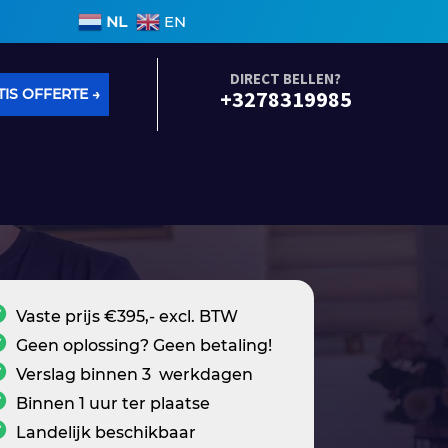
ngen binnen 3 werkdagen • Geen voorrijkosten • Alle s
NL
EN
DIRECT BELLEN?
IS OFFERTE →
+3278319985
Vaste prijs €395,- excl. BTW
Geen oplossing? Geen betaling!
Verslag binnen 3 werkdagen
Binnen 1 uur ter plaatse
Landelijk beschikbaar