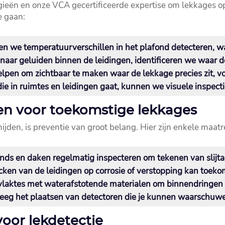
eën en onze VCA gecertificeerde expertise om lekkages op 
e gaan:
 we temperatuurverschillen in het plafond detecteren, wa
naar geluiden binnen de leidingen, identificeren we waar de
pen om zichtbaar te maken waar de lekkage precies zit, voor
e in ruimtes en leidingen gaat, kunnen we visuele inspecties
en voor toekomstige lekkages
den, is preventie van groot belang.​ Hier zijn enkele maat
onds en daken regelmatig inspecteren om tekenen van slijtag
ken van de leidingen op corrosie of verstopping kan toek
aktes met waterafstotende materialen om binnendringen v
g het plaatsen van detectoren die je kunnen waarschuwen 
voor lekdetectie