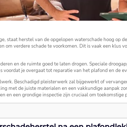
 staat herstel van de opgelopen waterschade hoog op de ag
n om verdere schade te voorkomen.​ Dit is vaak een klus vo
deren en de ruimte goed te laten drogen.​ Speciale droogapp
 is voordat je overgaat tot reparatie van het plafond en de 
elwerk.​ Beschadigd pleisterwerk zal bijgewerkt of vervang
ng met de juiste materialen en een vakkundige aanpak zor
ngen en een grondige inspectie zijn cruciaal om toekomstige
rschadeherstel na een plafondle