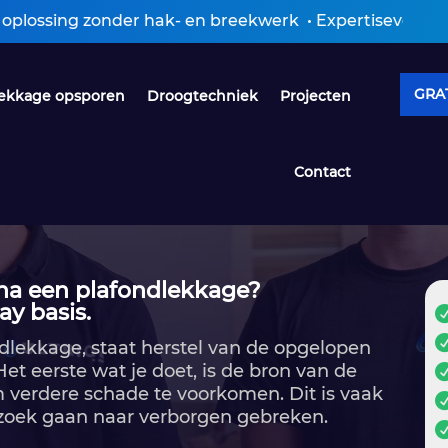
 zonder hak- en breekwerk • Expertiseverslag ontvang
GRAT
ekkage opsporen
Droogtechniek
Projecten
Contact
 na een plafondlekkage?
ay basis.
lekkage, staat herstel van de opgelopen
t eerste wat je doet, is de bron van de
verdere schade te voorkomen.​ Dit is vaak
 zoek gaan naar verborgen gebreken.​