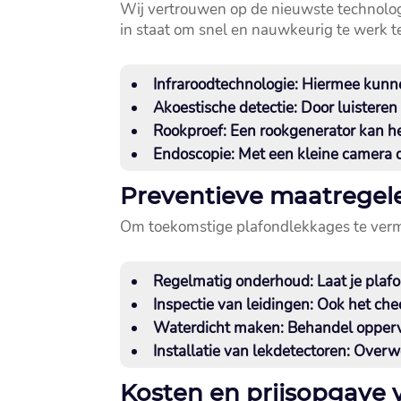
Wij vertrouwen op de nieuwste technologi
in staat om snel en nauwkeurig te werk t
Infraroodtechnologie:
Hiermee kunnen
Akoestische detectie:
Door luisteren 
Rookproef:
Een rookgenerator kan hel
Endoscopie:
Met een kleine camera di
Preventieve maatregel
Om toekomstige plafondlekkages te vermij
Regelmatig onderhoud:
Laat je plaf
Inspectie van leidingen:
Ook het chec
Waterdicht maken:
Behandel oppervl
Installatie van lekdetectoren:
Overwee
Kosten en prijsopgave 