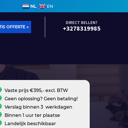
en binnen 3 werkdagen • Geen voorrijkosten • Alle so
NL
EN
DIRECT BELLEN?
IS OFFERTE →
+3278319985
Vaste prijs €395,- excl. BTW
Geen oplossing? Geen betaling!
Verslag binnen 3 werkdagen
Binnen 1 uur ter plaatse
Landelijk beschikbaar