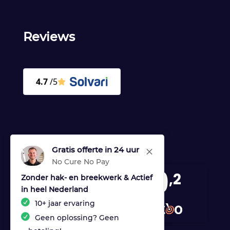
Reviews
Gratis offerte in 24 uur
M
No Cure No Pay
9
,2
Zonder hak- en breekwerk & Actief
in heel Nederland
170 reviews
10+ jaar ervaring
provided by
Geen oplossing? Geen