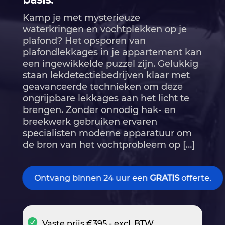
Kamp je met mysterieuze
waterkringen en vochtplekken op je
plafond? Het opsporen van
plafondlekkages in je appartement kan
een ingewikkelde puzzel zijn.​ Gelukkig
staan lekdetectiebedrijven klaar met
geavanceerde technieken om deze
ongrijpbare lekkages aan het licht te
brengen.​ Zonder onnodig hak- en
breekwerk gebruiken ervaren
specialisten moderne apparatuur om
de bron van het vochtprobleem op […]
Ontvang binnen 24 uur een
GRATIS
offerte.
Vaste prijs €395,- excl. BTW