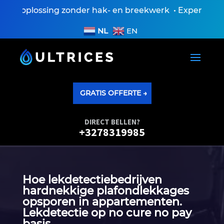
 oplossing zonder hak- en breekwerk • Expertiseversl
NL
EN
GRATIS OFFERTE →
DIRECT BELLEN?
+3278319985
Hoe lekdetectiebedrijven
hardnekkige plafondlekkages
opsporen in appartementen.​
Lekdetectie op no cure no pay
basis.