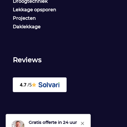
Droogtechniek
Lekkage opsporen
Projecten
Daklekkage
Reviews
Gratis offerte in 24 uur
M