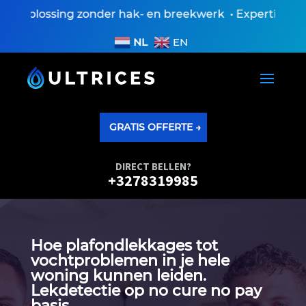
 oplossing zonder hak- en breekwerk • Expertiseversla
NL
EN
GRATIS OFFERTE →
DIRECT BELLEN?
+3278319985
Hoe plafondlekkages tot
vochtproblemen in je hele
woning kunnen leiden.​
Lekdetectie op no cure no pay
basis.