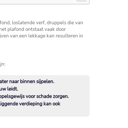
ond, loslatende verf, druppels die van
het plafond ontstaat vaak door
jven van een lekkage kan resulteren in
jn:
r naar binnen sijpelen.​
w leidt.​
elsgewijs voor schade zorgen.​
liggende verdieping kan ook