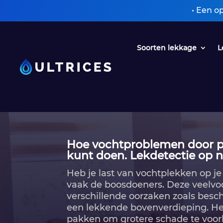
• Een oplossing z
Soorten lekkage
L
Hoe vochtproblemen door pl
kunt doen.​ Lekdetectie op n
Heb je last van vochtplekken op je
vaak de boosdoeners.​ Deze veel
verschillende oorzaken zoals besc
een lekkende bovenverdieping.​ Het
pakken om grotere schade te voor