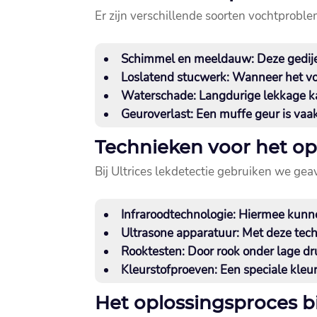
Er zijn verschillende soorten vochtprobl
Schimmel en meeldauw:
Deze gedije
Loslatend stucwerk:
Wanneer het voc
Waterschade:
Langdurige lekkage kan
Geuroverlast:
Een muffe geur is vaak
Technieken voor het o
Bij Ultrices lekdetectie gebruiken we g
Infraroodtechnologie:
Hiermee kunnen
Ultrasone apparatuur:
Met deze techn
Rooktesten:
Door rook onder lage dr
Kleurstofproeven:
Een speciale kleurs
Het oplossingsproces b