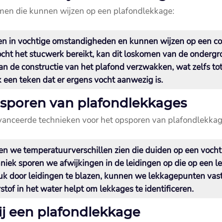
emen die kunnen wijzen op een plafondlekkage:
n in vochtige omstandigheden en kunnen wijzen op een con
ht het stucwerk bereikt, kan dit loskomen van de ondergro
 de constructie van het plafond verzwakken, wat zelfs tot i
 een teken dat er ergens vocht aanwezig is.​
psporen van plafondlekkages
eavanceerde technieken voor het opsporen van plafondlekkag
 we temperatuurverschillen zien die duiden op een vocht
iek sporen we afwijkingen in de leidingen op die op een le
uk door leidingen te blazen, kunnen we lekkagepunten vasts
tof in het water helpt om lekkages te identificeren.​
ij een plafondlekkage