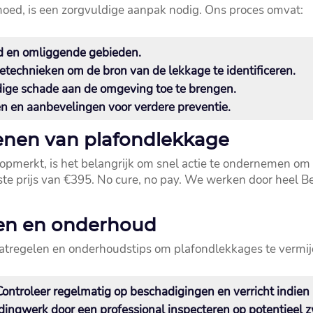
ed, is een zorgvuldige aanpak nodig.​ Ons proces omvat:
d en omliggende gebieden.​
technieken om de bron van de lekkage te identificeren.​
dige schade aan de omgeving toe te brengen.​
 en aanbevelingen voor verdere preventie.​
kenen van plafondlekkage
pmerkt, is het belangrijk om snel actie te ondernemen om g
aste prijs van €395.​ No cure, no pay.​ We werken door heel 
len en onderhoud
maatregelen en onderhoudstips om plafondlekkages te vermi
ontroleer regelmatig op beschadigingen en verricht indien n
idingwerk door een professional inspecteren op potentieel z