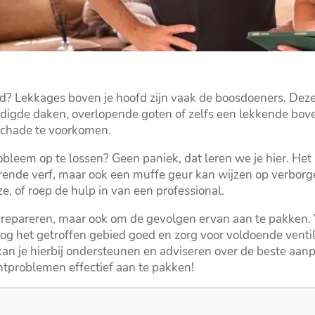
ond? Lekkages boven je hoofd zijn vaak de boosdoeners.​ D
digde daken, overlopende goten of zelfs een lekkende boven
schade te voorkomen.​
bleem op te lossen? Geen paniek, dat leren we je hier.​ H
ende verf, maar ook een muffe geur kan wijzen op verborge
e, of roep de hulp in van een professional.​
te repareren, maar ook om de gevolgen ervan aan te pakken.​ 
oog het getroffen gebied goed en zorg voor voldoende ventilat
kan je hierbij ondersteunen en adviseren over de beste aan
chtproblemen effectief aan te pakken!