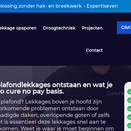
onder hak- en breekwerk • Expertiseverslag ontvangen
GRAT
ekkage opsporen
Droogtechniek
Projecten
Contact
afondlekkages ontstaan en wat je
o cure no pay basis.
 plafond? Lekkages boven je hoofd zijn
voorkomende problemen ontstaan door
hadigde daken, overlopende goten of zelfs
 is essentieel deze lekkages snel aan te
komen.​ Weet je waar je moet beginnen om