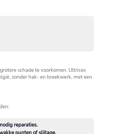
rotere schade te voorkomen.​ Ultrices
België, zonder hak- en breekwerk, met een
jden:
odig reparaties.​
wakke punten of slijtage.​