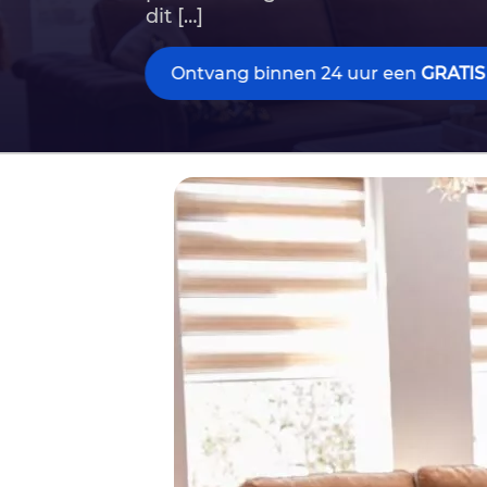
dit […]
Ontvang binnen 24 uur een
GRATIS