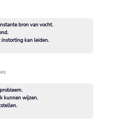
stante bron van vocht.​
nd.​
nstorting kan leiden.​
es:
probleem.​
k kunnen wijzen.​
tellen.​