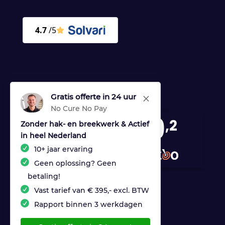
Gratis offerte in 24 uur
M
No Cure No Pay
9
,2
Zonder hak- en breekwerk & Actief
in heel Nederland
170 reviews
10+ jaar ervaring
provided by
Geen oplossing? Geen
betaling!
Vast tarief van € 395,- excl. BTW
Rapport binnen 3 werkdagen