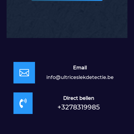
Email

info@ultriceslekdetectie.be
Direct bellen

+3278319985