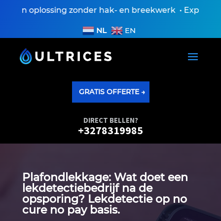
Een oplossing zonder hak- en breekwerk • Expertisever
NL
EN
GRATIS OFFERTE →
DIRECT BELLEN?
+3278319985
Plafondlekkage: Wat doet een
lekdetectiebedrijf na de
opsporing? Lekdetectie op no
cure no pay basis.