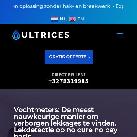
 Een oplossing zonder hak- en breekwerk • Expertiseve
NL
EN
GRATIS OFFERTE →
DIRECT BELLEN?
+3278319985
Vochtmeters: De meest
nauwkeurige manier om
verborgen lekkages te vinden.​
Lekdetectie op no cure no pay
basis.