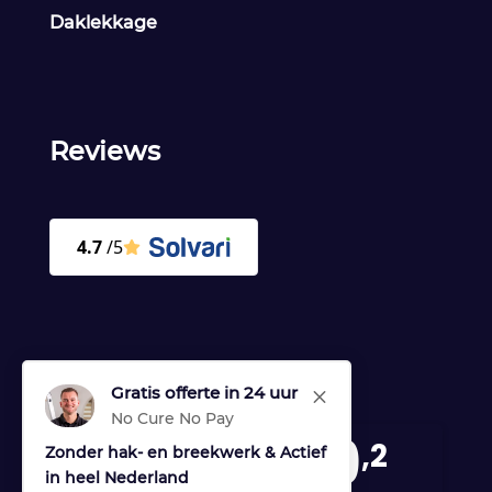
Daklekkage
Reviews
Gratis offerte in 24 uur
M
No Cure No Pay
9
,2
Zonder hak- en breekwerk & Actief
in heel Nederland
170 reviews