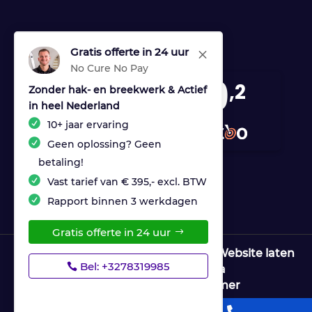
Gratis offerte in 24 uur
M
No Cure No Pay
9
,2
Zonder hak- en breekwerk & Actief
in heel Nederland
170 reviews
10+ jaar ervaring
provided by
Geen oplossing? Geen
betaling!
Vast tarief van € 395,- excl. BTW
Rapport binnen 3 werkdagen
Gratis offerte in 24 uur
© Copyright Ultrices Lekdetectie |
Website laten
Bel: +3278319985
maken door Flexamedia
Privacyverklaring
|
Disclaimer

