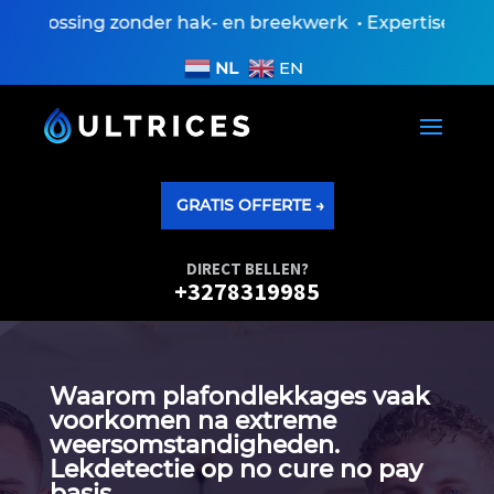
plossing zonder hak- en breekwerk • Expertiseverslag 
NL
EN
GRATIS OFFERTE →
DIRECT BELLEN?
+3278319985
Waarom plafondlekkages vaak
voorkomen na extreme
weersomstandigheden.​
Lekdetectie op no cure no pay
basis.