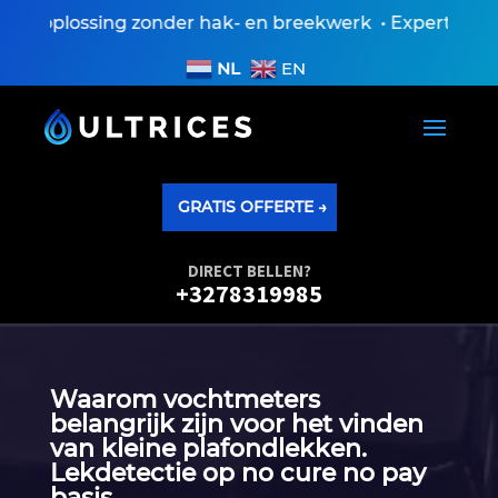
 oplossing zonder hak- en breekwerk • Expertiseversl
NL
EN
GRATIS OFFERTE →
DIRECT BELLEN?
+3278319985
Waarom vochtmeters
belangrijk zijn voor het vinden
van kleine plafondlekken.​
Lekdetectie op no cure no pay
basis.