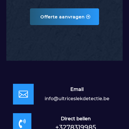
Offerte aanvragen
Email

info@ultriceslekdetectie.be
Direct bellen

+3278319985