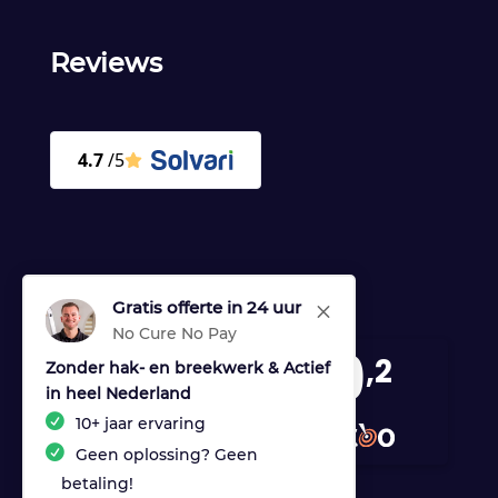
Reviews
Gratis offerte in 24 uur
M
No Cure No Pay
9
,2
Zonder hak- en breekwerk & Actief
in heel Nederland
170 reviews
10+ jaar ervaring
provided by
Geen oplossing? Geen
betaling!