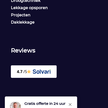
Droogtechniek
Lekkage opsporen
Projecten
Daklekkage
Reviews
Gratis offerte in 24 uur
M