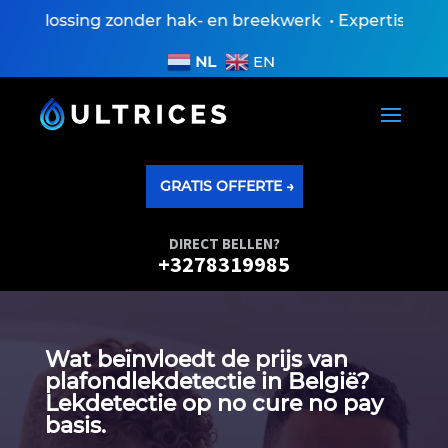
plossing zonder hak- en breekwerk • Expertiseverslag
NL
EN
GRATIS OFFERTE →
DIRECT BELLEN?
+3278319985
Wat beïnvloedt de prijs van
plafondlekdetectie in België?
Lekdetectie op no cure no pay
basis.