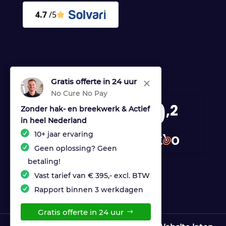
Gratis offerte in 24 uur
M
No Cure No Pay
9
,2
Zonder hak- en breekwerk & Actief
in heel Nederland
170 reviews
10+ jaar ervaring
provided by
Geen oplossing? Geen
betaling!
Vast tarief van € 395,- excl. BTW
Rapport binnen 3 werkdagen
Gratis offerte in 24 uur