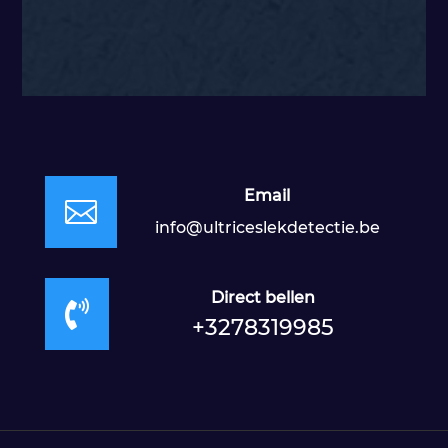
Email

info@ultriceslekdetectie.be
Direct bellen

+3278319985