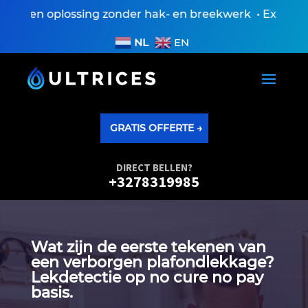
 Een oplossing zonder hak- en breekwerk • Expertisev
NL
EN
GRATIS OFFERTE →
DIRECT BELLEN?
+3278319985
Wat zijn de eerste tekenen van
een verborgen plafondlekkage?
Lekdetectie op no cure no pay
basis.