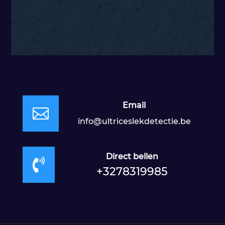
Email

info@ultriceslekdetectie.be
Direct bellen

+3278319985