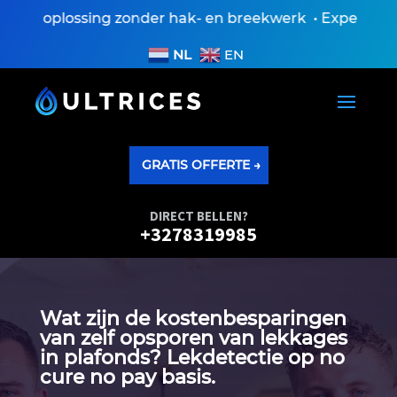
n oplossing zonder hak- en breekwerk • Expertisevers
NL
EN
GRATIS OFFERTE →
DIRECT BELLEN?
+3278319985
Wat zijn de kostenbesparingen
van zelf opsporen van lekkages
in plafonds? Lekdetectie op no
cure no pay basis.