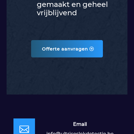
gemaakt en geheel
vrijblijvend
Offerte aanvragen
Email

info@ultriceslekdetectie.be