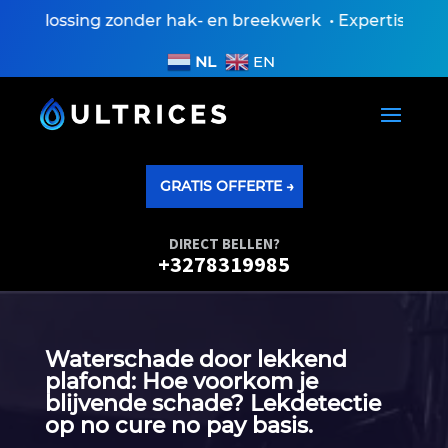
oplossing zonder hak- en breekwerk • Expertiseverslag
NL
EN
GRATIS OFFERTE →
DIRECT BELLEN?
+3278319985
Waterschade door lekkend
plafond: Hoe voorkom je
blijvende schade? Lekdetectie
op no cure no pay basis.