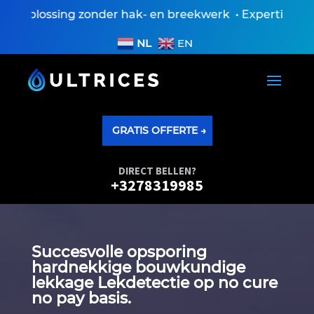
oplossing zonder hak- en breekwerk • Expertiseversla
NL
EN
GRATIS OFFERTE →
DIRECT BELLEN?
+3278319985
Succesvolle opsporing
hardnekkige bouwkundige
lekkage Lekdetectie op no cure
no pay basis.