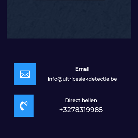
Email

info@ultriceslekdetectie.be
Direct bellen

+3278319985