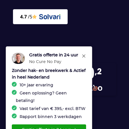
Gratis offerte in 24 uur
M
No Cure No Pay
9
,2
Zonder hak- en breekwerk & Actief
in heel Nederland
170 reviews
10+ jaar ervaring
provided by
Geen oplossing? Geen
betaling!
Vast tarief van € 395,- excl. BTW
Rapport binnen 3 werkdagen